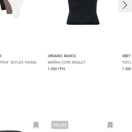
S
ORGANIC BASICS
OBEY
S
M
L
S
M
L
X
ТРІНГ 3Х FLEX THONG
МАЙКА CORE SINGLET
ТОП L
1 200 ГРН
1 300