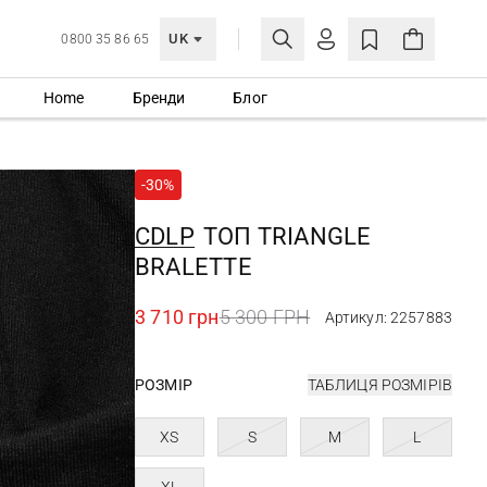
UK
0800 35 86 65
Home
Бренди
Блог
МОЯ ОБЛІКІВКА
УВІЙТИ
-30%
Ще не зареєстровані?
СТВОРИТИ ОБЛІКІВКУ
CDLP
ТОП TRIANGLE
BRALETTE
3 710 грн
5 300 ГРН
Артикул: 2257883
РОЗМІР
ТАБЛИЦЯ РОЗМІРІВ
XS
S
M
L