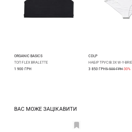
ORGANIC BASICS
CDLP
XS
S
M
XS
S
ТОП FLEX BRALETTE
НАБІР ТРУСІВ 3X W-Y-BRI
1 900 ГРН
3 850 ГРН
5 500 ГРН
-30%
ВАС МОЖЕ ЗАЦІКАВИТИ