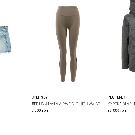
SPLITS59
PEUTEREY
26
27
XS
S
M
L
38
4
ЛЕГІНСИ LAYLA AIRWEIGHT HIGH WAIST
КУРТКА OLAFUR
7 700 грн
39 000 грн
XL