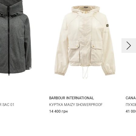
CANA
BARBOUR INTERNATIONAL
S
0
42
44
8
10
12
14
ПУХО
 SAC 01
КУРТКА MAIZY SHOWERPROOF
41 00
14 400 грн