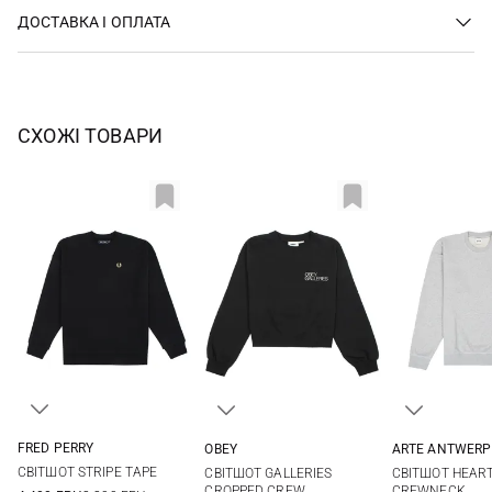
ДОСТАВКА І ОПЛАТА
СХОЖІ ТОВАРИ
FRED PERRY
OBEY
ARTE ANTWERP
6
8
10
XS
S
M
S
M
СВІТШОТ STRIPE TAPE
СВІТШОТ GALLERIES
СВІТШОТ HEAR
CROPPED CREW
CREWNECK