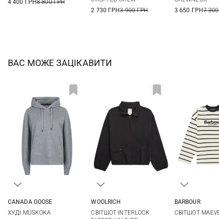
4 400 ГРН
8 800 ГРН
2 730 ГРН
3 900 ГРН
3 650 ГРН
7 300
ВАС МОЖЕ ЗАЦІКАВИТИ
CANADA GOOSE
WOOLRICH
BARBOUR
S
M
XS
S
M
L
8
10
ХУДІ MUSKOKA
СВІТШОТ INTERLOCK
СВІТШОТ MAEV
XL