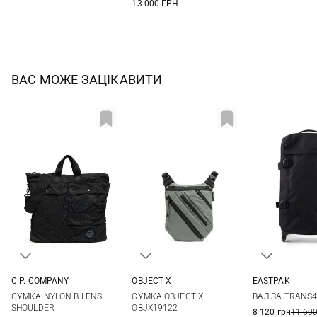
13 000 ГРН
ВАС МОЖЕ ЗАЦІКАВИТИ
C.P. COMPANY
OBJECT X
EASTPAK
One Size
One Size
One Si
СУМКА NYLON B LENS
СУМКА OBJECT X
ВАЛІЗА TRANS4
One Si
SHOULDER
OBJX19122
8 120 грн
11 600