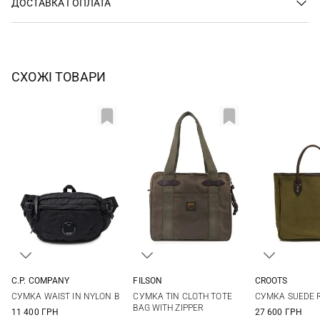
ДОСТАВКА І ОПЛАТА
СХОЖІ ТОВАРИ
C.P. COMPANY
FILSON
CROOTS
One Size
One Size
One Si
СУМКА WAIST IN NYLON B
СУМКА TIN CLOTH TOTE
СУМКА SUEDE 
BAG WITH ZIPPER
11 400 ГРН
27 600 ГРН