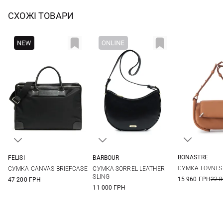
СХОЖІ ТОВАРИ
BONASTRE
FELISI
BARBOUR
19Х11Х6СМ
One Size
One Size
СУМКА LOVNI S
СУМКА CANVAS BRIEFCASE
СУМКА SORREL LEATHER
SLING
15 960 ГРН
22 
47 200 ГРН
11 000 ГРН