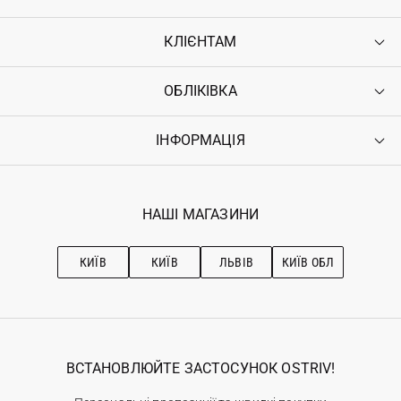
КЛІЄНТАМ
ОБЛІКІВКА
Контакти
Доставка
Оплата
ІНФОРМАЦІЯ
Увійти
Повернення
Реєстрація
Гарантія
Мої замовлення
Програма лояльності
Вакансії
Обране
Наші магазини
НАШІ МАГАЗИНИ
Ostriv Club+
Про OSTRIV
Підписка на новини
Рекомендації з догляду
КИЇВ
КИЇВ
ЛЬВІВ
КИЇВ ОБЛ
ВСТАНОВЛЮЙТЕ ЗАСТОСУНОК OSTRIV!