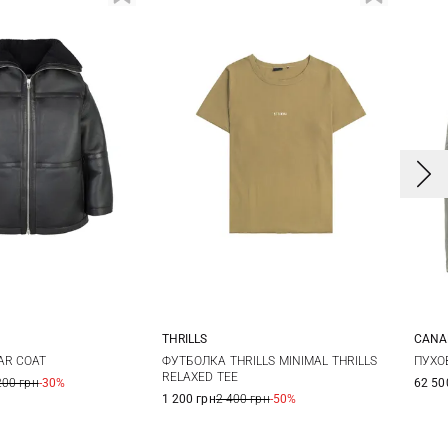
THRILLS
CANA
M
L
6
8
10
12
S
AR COAT
ФУТБОЛКА THRILLS MINIMAL THRILLS
ПУХОВ
RELAXED TEE
200 грн
-30%
62 50
14
1 200 грн
2 400 грн
-50%