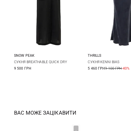
SNOW PEAK
THRILLS
S
M
L
6
8
СУКНЯ BREATHABLE QUICK DRY
СУКНЯ KENNI BIAS
9 500 ГРН
5 460 ГРН
9 100 ГРН
-40%
ВАС МОЖЕ ЗАЦІКАВИТИ