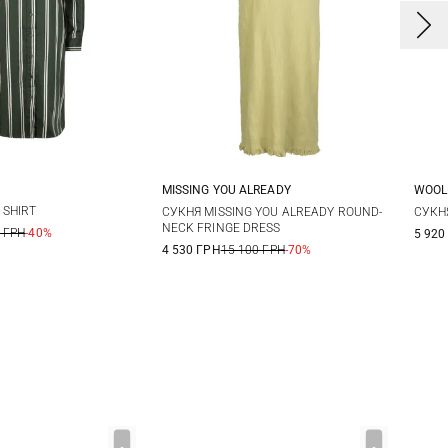
MISSING YOU ALREADY
WOOL
0
12
14
L/XL
S/M
XXS/XS
X
 SHIRT
СУКНЯ MISSING YOU ALREADY ROUND-
СУКНЯ
NECK FRINGE DRESS
 ГРН
-40%
5 920
X
4 530 ГРН
15 100 ГРН
-70%