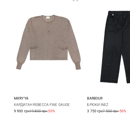
MA'RY'YA
BARBOUR
S
M
L
8
10
КАРДИГАН REBECCA FINE GAUGE
БРЮКИ INEZ
9 900 грн
19 800 грн
-50%
3 750 грн
7 500 грн
-50%