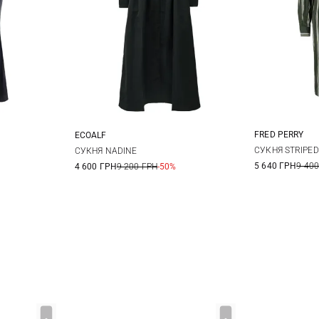
FRED PERRY
ECOALF
8
1
10
XS
S
M
L
СУКНЯ STRIPED
СУКНЯ NADINE
5 640 ГРН
9 400
4 600 ГРН
9 200 ГРН
-50%