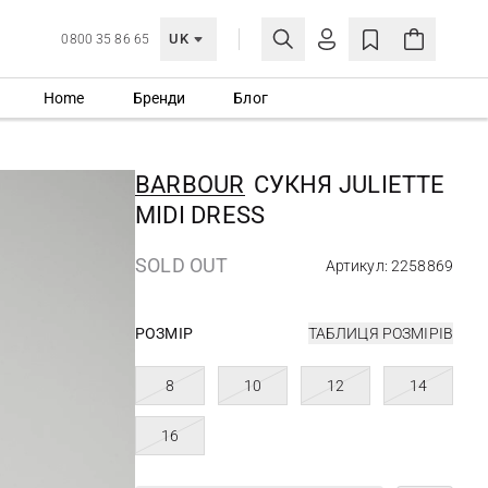
UK
0800 35 86 65
Home
Бренди
Блог
МОЯ ОБЛІКІВКА
УВІЙТИ
BARBOUR
СУКНЯ JULIETTE
Ще не зареєстровані?
MIDI DRESS
СТВОРИТИ ОБЛІКІВКУ
SOLD OUT
Артикул: 2258869
РОЗМІР
ТАБЛИЦЯ РОЗМІРІВ
8
10
12
14
16