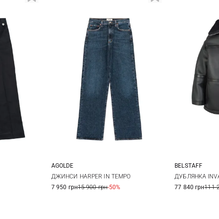
AGOLDE
BELSTAFF
25
26
27
28
12
14
S
ДЖИНСИ HARPER IN TEMPO
ДУБЛЯНКА INV
7 950 грн
15 900 грн
-50%
77 840 грн
111 
29
30