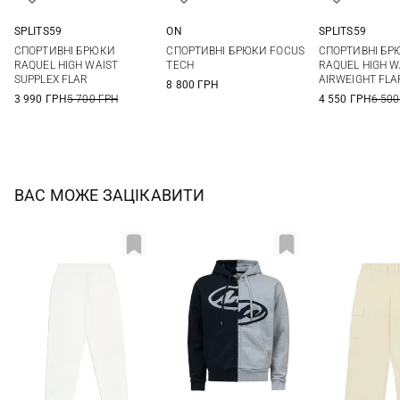
SPLITS59
ON
SPLITS59
XS
S
M
L
XS
S
M
L
XS
S
СПОРТИВНІ БРЮКИ
СПОРТИВНІ БРЮКИ FOCUS
СПОРТИВНІ БР
XL
RAQUEL HIGH WAIST
TECH
RAQUEL HIGH W
SUPPLEX FLAR
AIRWEIGHT FLA
8 800 ГРН
3 990 ГРН
5 700 ГРН
4 550 ГРН
6 500
ВАС МОЖЕ ЗАЦІКАВИТИ