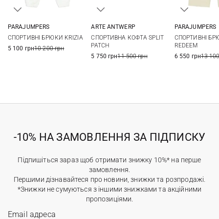
PARAJUMPERS
ARTE ANTWERP
PARAJUMPERS
XS
S
M
L
XS
S
M
XS
S
СПОРТИВНІ БРЮКИ KRIZIA
СПОРТИВНА КОФТА SPLIT
СПОРТИВНІ БР
PATCH
REDEEM
5 100 грн
10 200 грн
5 750 грн
11 500 грн
6 550 грн
13 100
-10% НА ЗАМОВЛЕННЯ ЗА ПІДПИСКУ
Підпишіться зараз щоб отримати знижку 10%* на перше
замовлення.
Першими дізнавайтеся про новини, знижки та розпродажі.
*Знижки не сумуються з іншими знижками та акційними
пропозиціями.