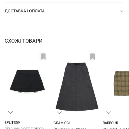
ДОСТАВКА І ОПЛАТА
СХОЖІ ТОВАРИ
SPLITS59
GRAMICCI
BARBOUR
XS
S
M
L
XS
S
M
L
8
10