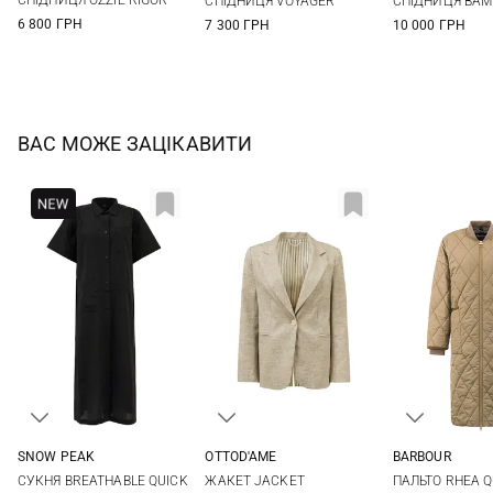
СПІДНИЦЯ OZZIE RIGOR
СПІДНИЦЯ VOYAGER
СПІДНИЦЯ BAM
6 800 ГРН
7 300 ГРН
10 000 ГРН
ВАС МОЖЕ ЗАЦІКАВИТИ
SNOW PEAK
OTTOD'AME
BARBOUR
S
M
L
36
38
40
42
8
10
СУКНЯ BREATHABLE QUICK
ЖАКЕТ JACKET
ПАЛЬТО RHEA Q
16