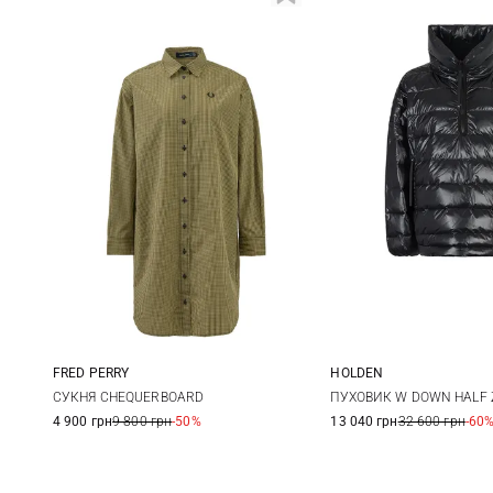
FRED PERRY
HOLDEN
6
8
10
12
L/XL
S/M
XX
СУКНЯ CHEQUERBOARD
ПУХОВИК W DOWN HALF 
4 900 грн
9 800 грн
-50%
13 040 грн
32 600 грн
-60