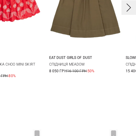
EAT DUST GIRLS OF DUST
SLOW
2
XXS
XS
S
M
3
KA CHOO MINI SKIRT
СПІДНИЦЯ MEADOW
СПІД
8 050 ГРН
16 100 ГРН
-50%
15 40
 ГРН
-80%