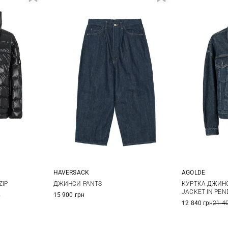
HAVERSACK
AGOLDE
S/XS
XXS
XS
XS
ZIP
ДЖИНСИ PANTS
КУРТКА ДЖИНС
JACKET IN PE
%
15 900 грн
12 840 грн
21 4