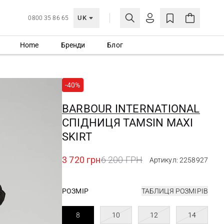
UK
0800 35 86 65
Home
Бренди
Блог
МОЯ ОБЛІКІВКА
УВІЙТИ
-40%
Ще не зареєстровані?
СТВОРИТИ ОБЛІКІВКУ
BARBOUR INTERNATIONAL
СПІДНИЦЯ TAMSIN MAXI
SKIRT
3 720 грн
6 200 ГРН
Артикул: 2258927
РОЗМІР
ТАБЛИЦЯ РОЗМІРІВ
8
10
12
14