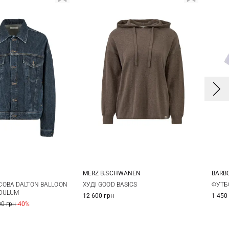
MERZ B.SCHWANEN
BARB
S
M
XS
S
M
L
8
ОВА DALTON BALLOON
ХУДІ GOOD BASICS
ФУТБ
NDULUM
12 600 грн
1 450
XL
1
00 грн
-40%