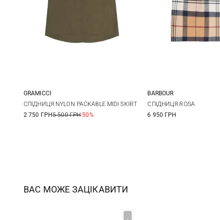
GRAMICCI
BARBOUR
XS
S
M
L
8
10
СПІДНИЦЯ NYLON PACKABLE MIDI SKIRT
СПІДНИЦЯ ROSA
2 750 ГРН
5 500 ГРН
-50%
6 950 ГРН
16
18
ВАС МОЖЕ ЗАЦІКАВИТИ