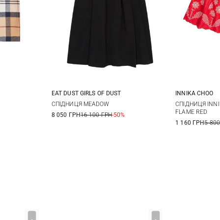
EAT DUST GIRLS OF DUST
INNIKA CHOO
12
14
XXS
XS
S
M
1
СПІДНИЦЯ MEADOW
СПІДНИЦЯ INNI
FLAME RED
8 050 ГРН
16 100 ГРН
-50%
1 160 ГРН
5 800