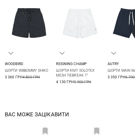
WOODBIRD
REIGNING CHAMP
AUTRY
S
M
L
XL
M
L
XL
M
L
ШОРТИ WBBOMMY SHIKO
ШОРТИ KNIT SOLOTEX
ШОРТИ MAIN 
MESH TIEBREAK 7"
3 360 ГРН
4 800 ГРН
3 350 ГРН
6 700
4 130 ГРН
5 900 ГРН
ВАС МОЖЕ ЗАЦІКАВИТИ