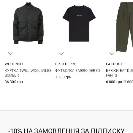
WOOLRICH
FRED PERRY
EAT DUST
S
M
L
XL
S
M
L
XL
S
M
КУРТКА TWILL WOOL MILES
ФУТБОЛКА EMBROIDERED
БРЮКИ EAT DU
XXL
XXL
BOMBER
PANTS
3 600 грн
36 300 грн
6 800 грн
13 600
-10% НА ЗАМОВЛЕННЯ ЗА ПІДПИСКУ