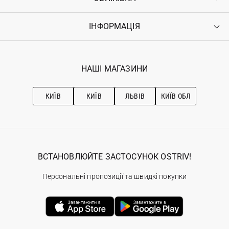
Доставка
Оплата
ІНФОРМАЦІЯ
Увійти
Повернення
Реєстрація
Гарантія
Мої замовлення
Програма лояльності
Вакансії
Обране
Наші магазини
НАШІ МАГАЗИНИ
Ostriv Club+
Про OSTRIV
Підписка на новини
Рекомендації з догляду
КИЇВ
КИЇВ
ЛЬВІВ
КИЇВ ОБЛ
ВСТАНОВЛЮЙТЕ ЗАСТОСУНОК OSTRIV!
Персональні пропозиції та швидкі покупки