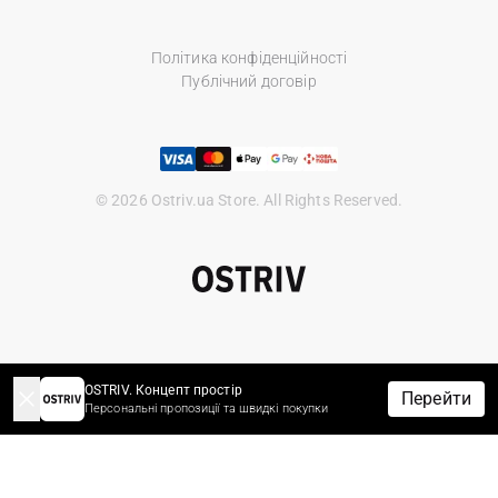
Політика конфіденційності
Публічний договір
© 2026 Ostriv.ua Store. All Rights Reserved.
OSTRIV. Концепт простір
Перейти
Персональні пропозиції та швидкі покупки