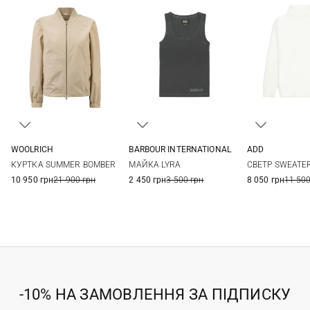
BARBOUR INTERNATIONAL
WOOLRICH
ADD
8
10
12
XS
S
M
L
XS
S
МАЙКА LYRA
КУРТКА SUMMER BOMBER
СВЕТР SWEATE
2 450 грн
3 500 грн
10 950 грн
21 900 грн
8 050 грн
11 500
-10% НА ЗАМОВЛЕННЯ ЗА ПІДПИСКУ