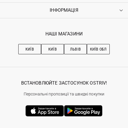
Доставка
Оплата
ІНФОРМАЦІЯ
Увійти
Повернення
Реєстрація
Гарантія
Мої замовлення
Програма лояльності
Вакансії
Обране
Наші магазини
НАШІ МАГАЗИНИ
Ostriv Club+
Про OSTRIV
Підписка на новини
Рекомендації з догляду
КИЇВ
КИЇВ
ЛЬВІВ
КИЇВ ОБЛ
ВСТАНОВЛЮЙТЕ ЗАСТОСУНОК OSTRIV!
Персональні пропозиції та швидкі покупки