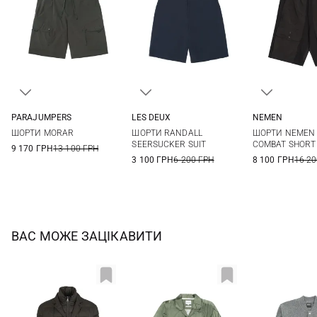
PARAJUMPERS
LES DEUX
NEMEN
31
32
33
34
31
32
33
34
S
M
ШОРТИ MORAR
ШОРТИ RANDALL
ШОРТИ NEMEN
35
36
38
SEERSUCKER SUIT
COMBAT SHORT
9 170 ГРН
13 100 ГРН
3 100 ГРН
6 200 ГРН
8 100 ГРН
16 20
ВАС МОЖЕ ЗАЦІКАВИТИ