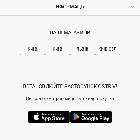
Оплата
ІНФОРМАЦІЯ
Увійти
Повернення
Реєстрація
Гарантія
Мої замовлення
Програма лояльності
Вакансії
Обране
Наші магазини
НАШІ МАГАЗИНИ
Ostriv Club+
Про OSTRIV
Підписка на новини
Рекомендації з догляду
КИЇВ
КИЇВ
ЛЬВІВ
КИЇВ ОБЛ
ВСТАНОВЛЮЙТЕ ЗАСТОСУНОК OSTRIV!
Персональні пропозиції та швидкі покупки