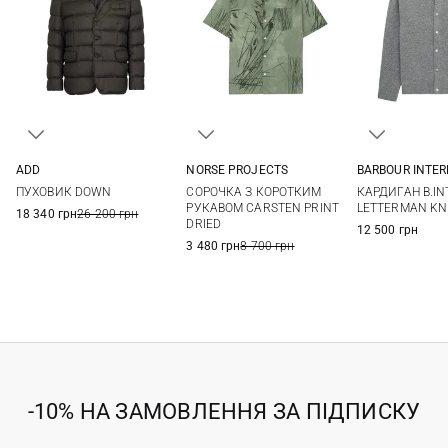
NORSE PROJECTS
ADD
BARBOUR INTE
M
L
XL
XXL
46
48
50
52
M
L
СОРОЧКА З КОРОТКИМ
ПУХОВИК DOWN
КАРДИГАН B.IN
54
РУКАВОМ CARSTEN PRINT
LETTERMAN KN
18 340 грн
26 200 грн
DRIED
12 500 грн
3 480 грн
8 700 грн
-10% НА ЗАМОВЛЕННЯ ЗА ПІДПИСКУ