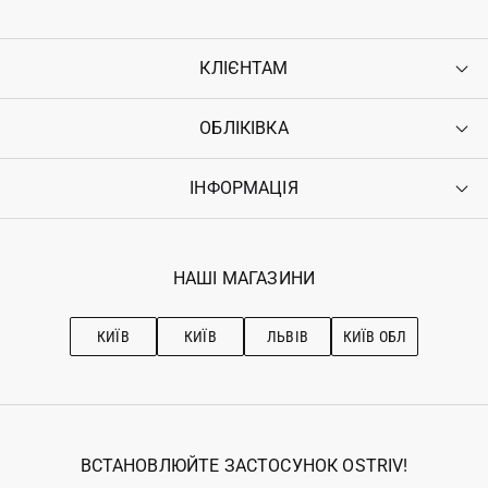
КЛІЄНТАМ
ОБЛІКІВКА
Контакти
Доставка
Оплата
ІНФОРМАЦІЯ
Увійти
Повернення
Реєстрація
Гарантія
Мої замовлення
Програма лояльності
Вакансії
Обране
Наші магазини
НАШІ МАГАЗИНИ
Ostriv Club+
Про OSTRIV
Підписка на новини
Рекомендації з догляду
КИЇВ
КИЇВ
ЛЬВІВ
КИЇВ ОБЛ
ВСТАНОВЛЮЙТЕ ЗАСТОСУНОК OSTRIV!