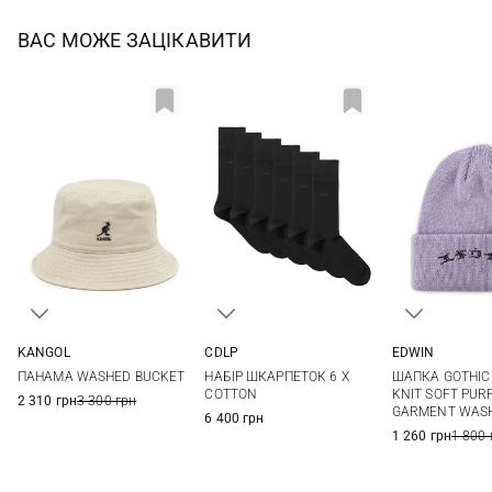
ВАС МОЖЕ ЗАЦІКАВИТИ
CDLP
KANGOL
EDWIN
39/41
42/44
45/47
S
M
One si
НАБІР ШКАРПЕТОК 6 X
ПАНАМА WASHED BUCKET
ШАПКА GOTHIC
COTTON
KNIT SOFT PUR
2 310 грн
3 300 грн
GARMENT WAS
6 400 грн
1 260 грн
1 800 