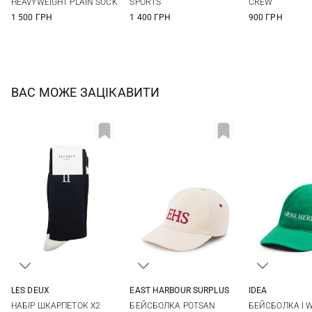
HEAVYWEIGHT PLAIN SOCK
SPORTS
CREW
1 500 ГРН
1 400 ГРН
900 ГРН
ВАС МОЖЕ ЗАЦІКАВИТИ
LES DEUX
EAST HARBOUR SURPLUS
IDEA
39/42
43/46
One size
One si
НАБІР ШКАРПЕТОК X2
БЕЙСБОЛКА POTSAN
БЕЙСБОЛКА I 