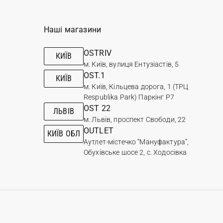
Наші магазини
OSTRIV
КИЇВ
м. Київ, вулиця Ентузіастів, 5
OST.1
КИЇВ
м. Київ, Кільцева дорога, 1 (ТРЦ
Respublika Park) Паркінг Р7
OST 22
ЛЬВІВ
м. Львів, проспект Свободи, 22
OUTLET
КИЇВ ОБЛ
Аутлет-містечко “Мануфактура”,
Обухівське шосе 2, с. Ходосівка