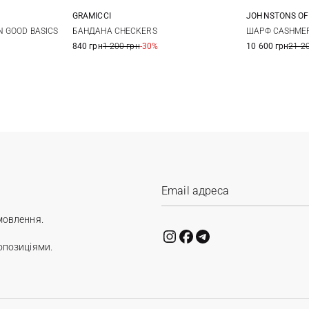
GRAMICCI
JOHNSTONS OF
One size
190X70СМ
 GOOD BASICS
БАНДАНА CHECKERS
ШАРФ CASHMER
840 грн
1 200 грн
-30%
10 600 грн
21 2
мовлення.
опозиціями.