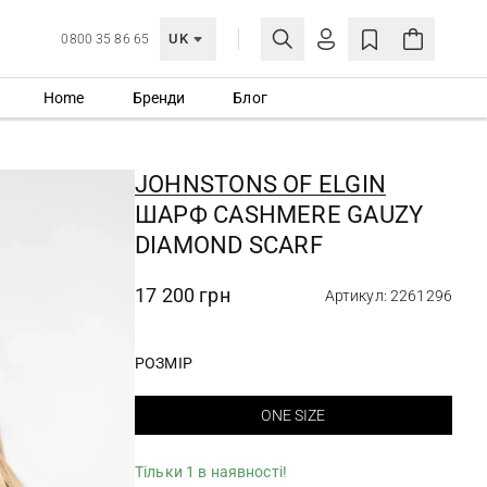
UK
0800 35 86 65
Home
Бренди
Блог
МОЯ ОБЛІКІВКА
УВІЙТИ
JOHNSTONS OF ELGIN
Ще не зареєстровані?
ШАРФ CASHMERE GAUZY
СТВОРИТИ ОБЛІКІВКУ
DIAMOND SCARF
17 200 грн
Артикул: 2261296
РОЗМІР
ONE SIZE
Тільки 1 в наявності!