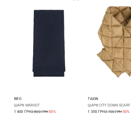
RIFO
TAION
One size
One size
ШАРФ MARGOT
ШАРФ CITY DOWN SCARF
1 400 ГРН
2 800 ГРН
-50%
1 350 ГРН
2 700 ГРН
-50%