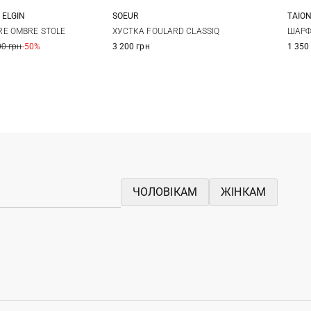
 ELGIN
SOEUR
TAIO
One size
E OMBRE STOLE
ХУСТКА FOULARD CLASSIQ
ШАРФ
00 грн
-50%
3 200 грн
1 350
ЧОЛОВІКАМ
ЖІНКАМ