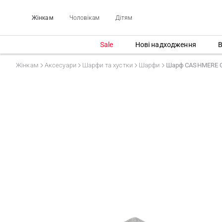
Жінкам
Чоловікам
Дітям
Sale
Нові надходження
В
Жінкам
Аксесуари
Шарфи та хустки
Шарфи
Шарф CASHMERE 