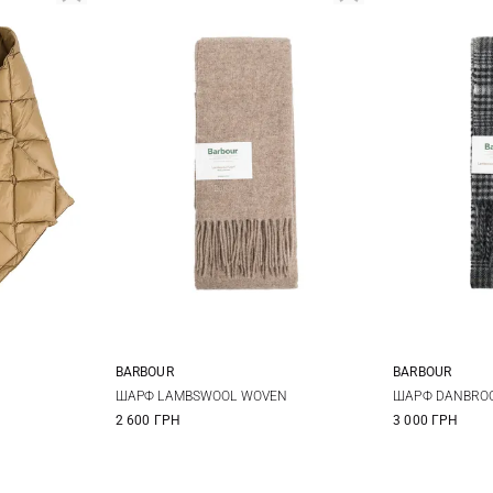
BARBOUR
BARBOUR
One size
ШАРФ LAMBSWOOL WOVEN
ШАРФ DANBRO
2 600 ГРН
3 000 ГРН