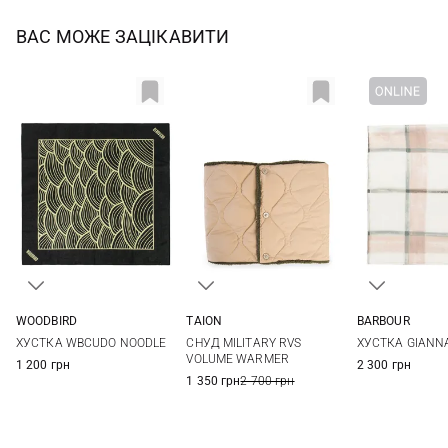
ВАС МОЖЕ ЗАЦІКАВИТИ
WOODBIRD
TAION
BARBOUR
One size
One size
One si
ХУСТКА WBCUDO NOODLE
СНУД MILITARY RVS
ХУСТКА GIANN
VOLUME WARMER
1 200 грн
2 300 грн
1 350 грн
2 700 грн