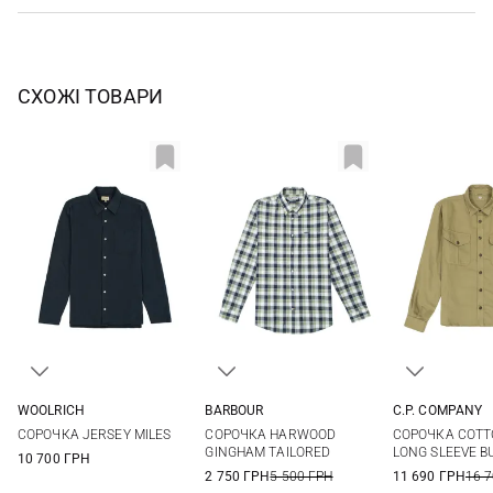
СХОЖІ ТОВАРИ
WOOLRICH
BARBOUR
C.P. COMPANY
M
L
XL
XXL
M
L
XL
XXL
M
L
СОРОЧКА JERSEY MILES
СОРОЧКА HARWOOD
СОРОЧКА COTT
3XL
3XL
GINGHAM TAILORED
LONG SLEEVE B
10 700 ГРН
2 750 ГРН
5 500 ГРН
11 690 ГРН
16 