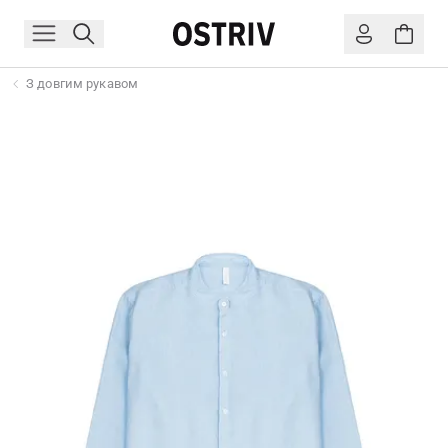
З довгим рукавом