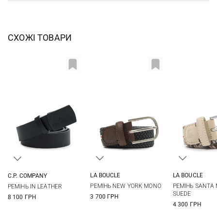
СХОЖІ ТОВАРИ
LA BOUCLE
LA BOUCLE
C.P. COMPANY
S
M
L
S
M
90
95
100
105
РЕМIНЬ NEW YORK MONO
РЕМIНЬ SANTA
РЕМIНЬ IN LEATHER
110
SUEDE
3 700 ГРН
8 100 ГРН
4 300 ГРН