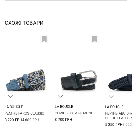
СХОЖІ ТОВАРИ
LA BOUCLE
LA BOUCLE
LA BOUCLE
S
M
L
M
M
РЕМIНЬ GSTAAD MONO
РЕМIНЬ PAROS CLASSIC
РЕМIНЬ ABU DH
SUEDE LEATHE
3 700 ГРН
3 220 ГРН
4 600 ГРН
5 250 ГРН
7 500