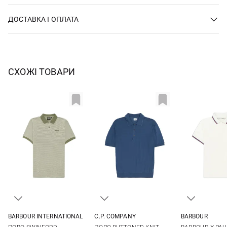
ДОСТАВКА І ОПЛАТА
СХОЖІ ТОВАРИ
BARBOUR INTERNATIONAL
C.P. COMPANY
BARBOUR
M
L
XL
XXL
M
L
XL
XXL
S
M