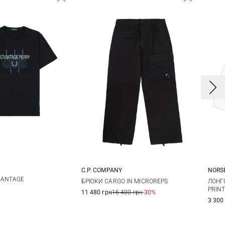
C.P. COMPANY
NORS
L
XL
46
48
50
VANTAGE
БРЮКИ CARGO IN MICROREPS
ЛОНГС
PRINT
11 480 грн
16 400 грн
-30%
3 300