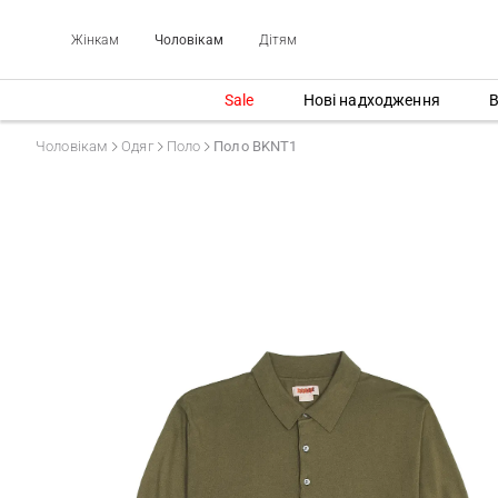
Жінкам
Чоловікам
Дітям
Sale
Нові надходження
В
Чоловікам
Одяг
Поло
Поло BKNT1