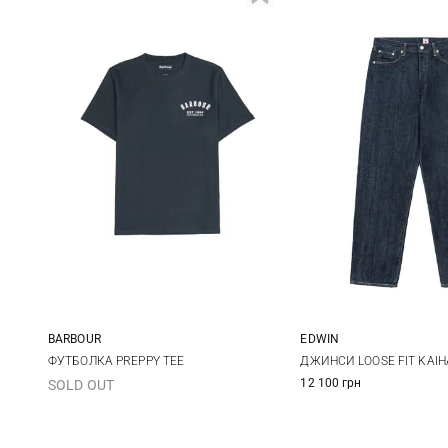
BARBOUR
EDWIN
S
M
L
XL
30
31
ФУТБОЛКА PREPPY TEE
ДЖИНСИ LOOSE FIT KAIHA
12 100 грн
SOLD OUT
XXL
3XL
34
36