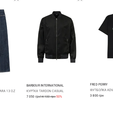
FRED PERRY
BARBOUR INTERNATIONAL
M
32
33
M
L
XL
XXL
ФУТБОЛКА AD
RA 13 O.Z
КУРТКА TARDON CASUAL
3 800 грн
7 050 грн
14 100 грн
-50%
38