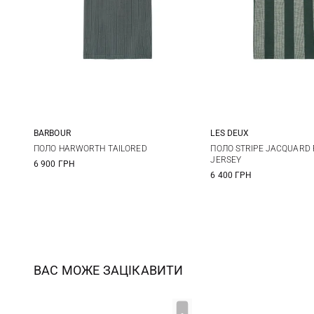
BARBOUR
LES DEUX
S
M
L
XL
S
M
ПОЛО HARWORTH TAILORED
ПОЛО STRIPE JACQUARD 
JERSEY
6 900 ГРН
XXL
3XL
6 400 ГРН
ВАС МОЖЕ ЗАЦІКАВИТИ