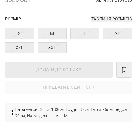
Артикул: 2169628
РОЗМІР
ТАБЛИЦЯ РОЗМІРІВ
S
M
L
XL
XXL
3XL
ДОДАТИ ДО КОШИКУ
ПРИДБАТИ В ОДИН КЛІК
Параметри: Зріст 183см. Груди 95см. Талія 75см. Бедра
94см; На моделі розмір: M