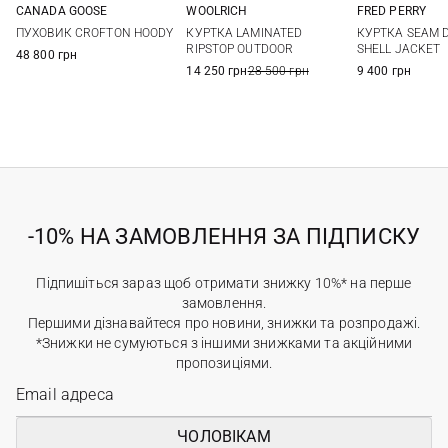
CANADA GOOSE
WOOLRICH
FRED PERRY
S
M
L
XL
L
S
M
ПУХОВИК CROFTON HOODY
КУРТКА LAMINATED
КУРТКА SEAM D
XXL
3XL
RIPSTOP OUTDOOR
SHELL JACKET
48 800 грн
14 250 грн
28 500 грн
9 400 грн
-10% НА ЗАМОВЛЕННЯ ЗА ПІДПИСКУ
Підпишіться зараз щоб отримати знижку 10%* на перше
замовлення.
Першими дізнавайтеся про новини, знижки та розпродажі.
*Знижки не сумуються з іншими знижками та акційними
пропозиціями.
ЧОЛОВІКАМ