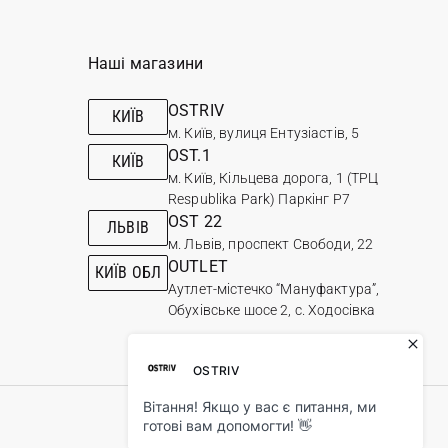
Наші магазини
OSTRIV
КИЇВ
м. Київ, вулиця Ентузіастів, 5
OST.1
КИЇВ
м. Київ, Кільцева дорога, 1 (ТРЦ
Respublika Park) Паркінг Р7
OST 22
ЛЬВІВ
м. Львів, проспект Свободи, 22
OUTLET
КИЇВ ОБЛ
Аутлет-містечко “Мануфактура”,
Обухівське шосе 2, с. Ходосівка