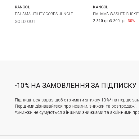
KANGOL
KANGOL
M
L
XL
S
M
ПАНАМА UTILITY CORDS JUNGLE
ПАНАМА WASHED BUCKE
2 310 грн
3 300 грн
-30%
SOLD OUT
-10% НА ЗАМОВЛЕННЯ ЗА ПІДПИСКУ
Підпишіться зараз щоб отримати знижку 10%* на перше за
Першими дізнавайтеся про новини, знижки та розпродажі.
*Знижки не сумуються з іншими знижками та акційними пр