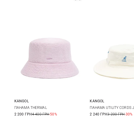
KANGOL
KANGOL
L
S
M
ПАНАМА THERMAL
ПАНАМА UTILITY CORDS 
2 200 ГРН
4 400 ГРН
-50%
2 240 ГРН
3 200 ГРН
-30%