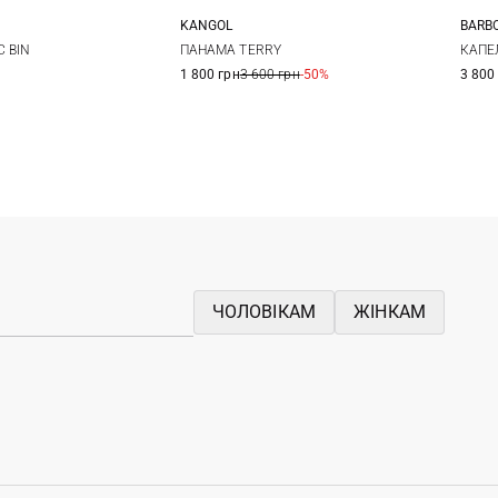
KANGOL
BARB
M
L
L
S
 BIN
ПАНАМА TERRY
КАПЕ
1 800 грн
3 600 грн
-50%
3 800
ЧОЛОВІКАМ
ЖІНКАМ