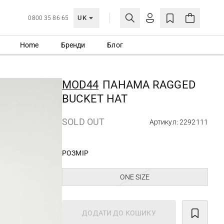
UK
0800 35 86 65
Home
Бренди
Блог
МОЯ ОБЛІКІВКА
УВІЙТИ
MOD44
ПАНАМА RAGGED
Ще не зареєстровані?
BUCKET HAT
СТВОРИТИ ОБЛІКІВКУ
SOLD OUT
Артикул: 2292111
РОЗМІР
ONE SIZE
ДОДАТИ ДО КОШИКУ