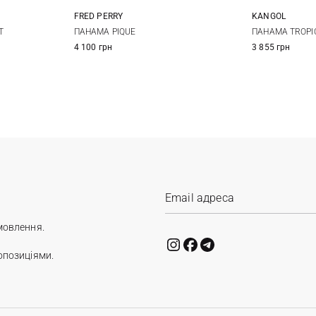
FRED PERRY
KANGOL
S
M
L
S
T
ПАНАМА PIQUE
ПАНАМА TROPIC
4 100 грн
3 855 грн
мовлення.
опозиціями.