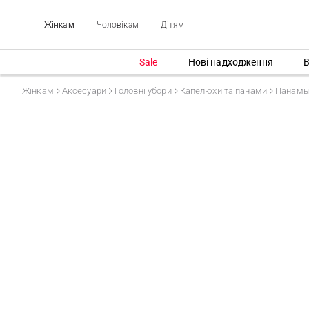
Жінкам
Чоловікам
Дітям
Sale
Нові надходження
В
Жінкам
Аксесуари
Головні убори
Капелюхи та панами
Панам