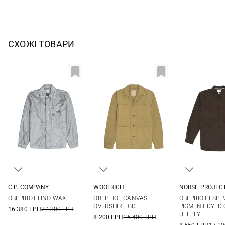
СХОЖІ ТОВАРИ
C.P. COMPANY
WOOLRICH
NORSE PROJEC
M
L
XL
XXL
M
L
XL
XXL
M
L
ОВЕРШОТ LINO WAX
ОВЕРШОТ CANVAS
ОВЕРШОТ ESPEV
OVERSHIRT GD
PIGMENT DYED 
16 380 ГРН
27 300 ГРН
UTILITY
8 200 ГРН
16 400 ГРН