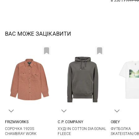
8 550 ГРН
17 10
ВАС МОЖЕ ЗАЦІКАВИТИ
FRIZMWORKS
C.P. COMPANY
OBEY
S
M
L
XL
M
L
XL
S
M
СОРОЧКА 1920S
ХУДІ IN COTTON DIAGONAL
ФУТБОЛКА
CHAMBRAY WORK
FLEECE
SKATEISTAN/O