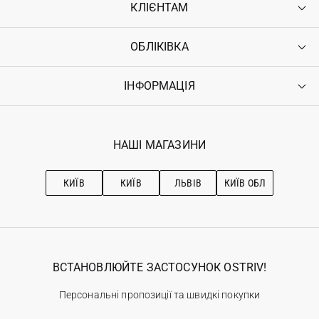
КЛІЄНТАМ
ОБЛІКІВКА
Контакти
Доставка
Оплата
ІНФОРМАЦІЯ
Увійти
Повернення
Реєстрація
Гарантія
Мої замовлення
Програма лояльності
Вакансії
Обране
Наші магазини
НАШІ МАГАЗИНИ
Ostriv Club+
Про OSTRIV
Підписка на новини
Рекомендації з догляду
КИЇВ
КИЇВ
ЛЬВІВ
КИЇВ ОБЛ
ВСТАНОВЛЮЙТЕ ЗАСТОСУНОК OSTRIV!
Персональні пропозиції та швидкі покупки