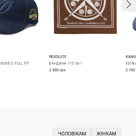
RESOLUTE
KANG
One size
One size
SIVE D FULL FIT
БАНДАНА 710 36-1
КЕПКА
2 300 грн
2 700
ЧОЛОВІКАМ
ЖІНКАМ