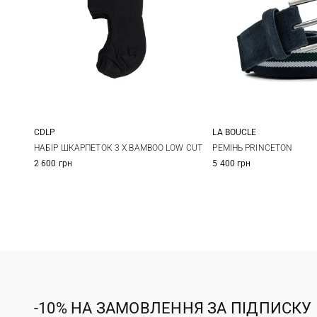
CDLP
LA BOUCLE
39/42
43/46
One size
НАБІР ШКАРПЕТОК 3 X BAMBOO LOW CUT
РЕМIНЬ PRINCETON
2 600 грн
5 400 грн
-10% НА ЗАМОВЛЕННЯ ЗА ПІДПИСКУ