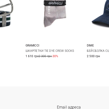
DIME
GRAMICCI
One size
БЕЙСБОЛКА CUR
ШКАРПЕТКИ TIE DYE CREW SOCKS
2 500 грн
1 610 грн
2 300 грн
-30%