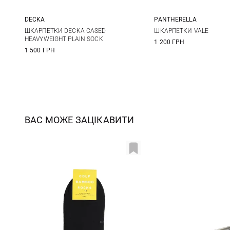
DECKA
PANTHERELLA
1
2
10,5
11,5
ШКАРПЕТКИ DECKA CASED
ШКАРПЕТКИ VALE
HEAVYWEIGHT PLAIN SOCK
1 200 ГРН
1 500 ГРН
ВАС МОЖЕ ЗАЦІКАВИТИ