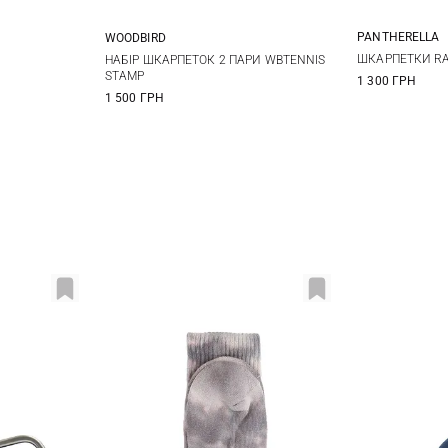
PANTHERELLA
WOODBIRD
S
12
41/46
ШКАРПЕТКИ R
НАБІР ШКАРПЕТОК 2 ПАРИ WBTENNIS
STAMP
1 300 ГРН
1 500 ГРН