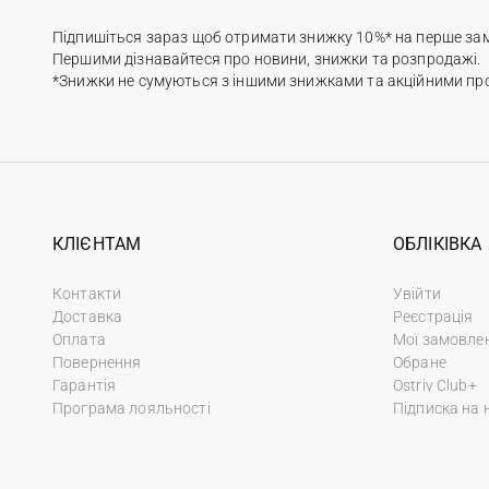
Підпишіться зараз щоб отримати знижку 10%* на перше за
Першими дізнавайтеся про новини, знижки та розпродажі.
*Знижки не сумуються з іншими знижками та акційними пр
КЛІЄНТАМ
ОБЛІКІВКА
Контакти
Увійти
Доставка
Реєстрація
Оплата
Мої замовле
Повернення
Обране
Гарантія
Ostriv Club+
Програма лояльності
Підписка на 