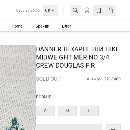
UK
0800 35 86 65
Home
Бренди
Блог
МОЯ ОБЛІКІВКА
УВІЙТИ
DANNER
ШКАРПЕТКИ HIKE
Ще не зареєстровані?
MIDWEIGHT MERINO 3/4
СТВОРИТИ ОБЛІКІВКУ
CREW DOUGLAS FIR
SOLD OUT
Артикул: 2213480
РОЗМІР
S
M
L