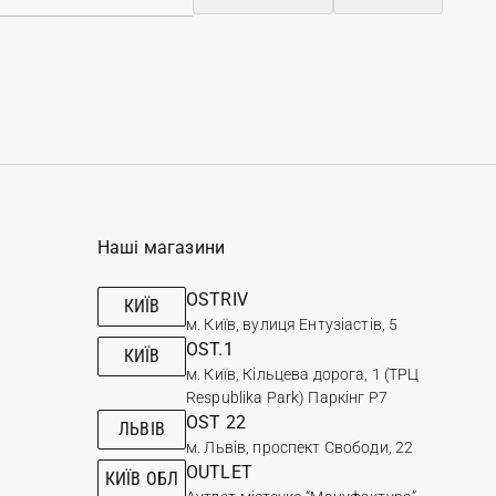
Наші магазини
OSTRIV
КИЇВ
м. Київ, вулиця Ентузіастів, 5
OST.1
КИЇВ
м. Київ, Кільцева дорога, 1 (ТРЦ
Respublika Park) Паркінг Р7
OST 22
ЛЬВІВ
м. Львів, проспект Свободи, 22
OUTLET
КИЇВ ОБЛ