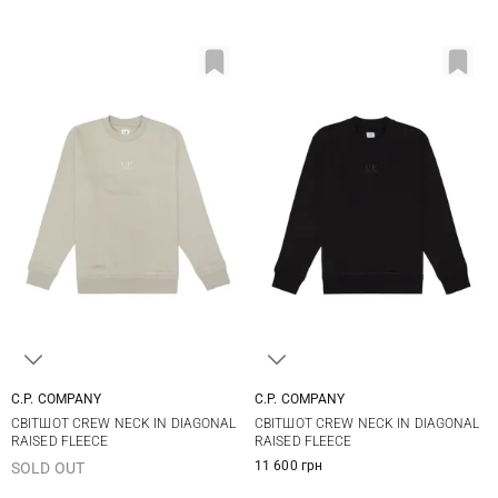
C.P. COMPANY
C.P. COMPANY
M
L
XL
S
M
L
XL
СВІТШОТ CREW NECK IN DIAGONAL
СВІТШОТ CREW NECK IN DIAGONAL
XXL
RAISED FLEECE
RAISED FLEECE
11 600 грн
SOLD OUT