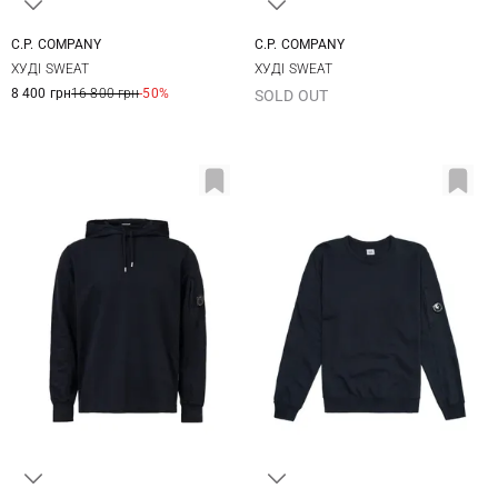
C.P. COMPANY
C.P. COMPANY
XS
S
M
L
XS
S
M
L
ХУДІ SWEAT
ХУДІ SWEAT
XL
XXL
XL
XXL
3XL
8 400 грн
16 800 грн
-50%
SOLD OUT