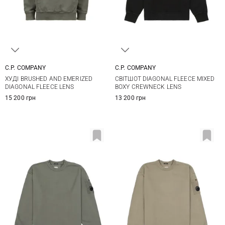
C.P. COMPANY
C.P. COMPANY
S
M
L
XL
M
L
XL
ХУДІ BRUSHED AND EMERIZED
СВІТШОТ DIAGONAL FLEECE MIXED
XXL
DIAGONAL FLEECE LENS
BOXY CREWNECK LENS
15 200 грн
13 200 грн