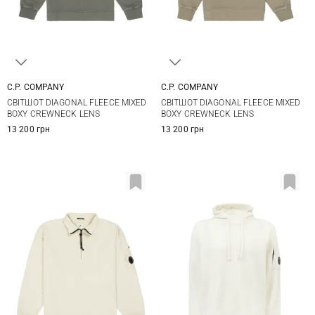
C.P. COMPANY
C.P. COMPANY
S
M
L
XL
M
L
XL
СВІТШОТ DIAGONAL FLEECE MIXED
СВІТШОТ DIAGONAL FLEECE MIXED
XXL
BOXY CREWNECK LENS
BOXY CREWNECK LENS
13 200 грн
13 200 грн