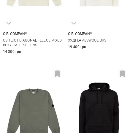
C.P. COMPANY
C.P. COMPANY
M
L
XL
XXL
M
L
XL
СВІТШОТ DIAGONAL FLEECE MIXED
ХУДІ LAMBSWOOL GRS
BOXY HALF ZIP LENS
19 400 грн
14 300 грн