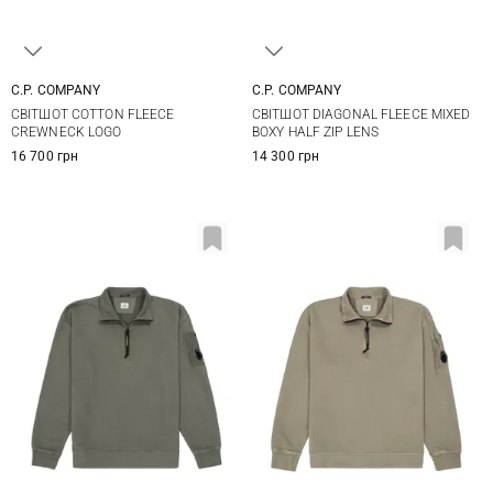
C.P. COMPANY
C.P. COMPANY
M
L
XL
S
M
L
XL
СВІТШОТ COTTON FLEECE
СВІТШОТ DIAGONAL FLEECE MIXED
XXL
3XL
CREWNECK LOGO
BOXY HALF ZIP LENS
16 700 грн
14 300 грн