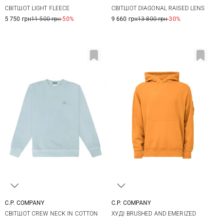
XS
S
M
L
M
L
XL
СВІТШОТ LIGHT FLEECE
СВІТШОТ DIAGONAL RAISED LENS
XL
XXL
3XL
5 750 грн
11 500 грн
-50%
9 660 грн
13 800 грн
-30%
C.P. COMPANY
C.P. COMPANY
M
L
XL
XXL
S
M
L
XL
СВІТШОТ CREW NECK IN COTTON
ХУДІ BRUSHED AND EMERIZED