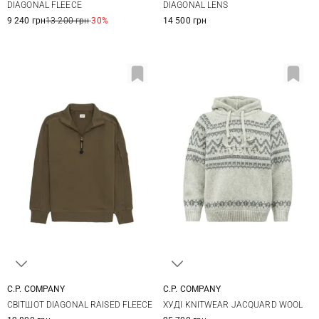
DIAGONAL FLEECE
DIAGONAL LENS
9 240 грн
13 200 грн
-30%
14 500 грн
C.P. COMPANY
C.P. COMPANY
M
L
XL
M
L
XL
XXL
СВІТШОТ DIAGONAL RAISED FLEECE
ХУДІ KNITWEAR JACQUARD WOOL