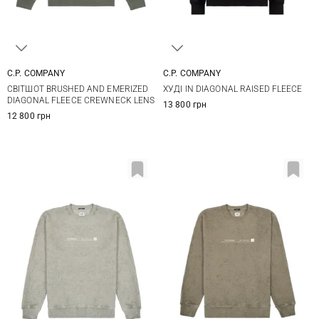
C.P. COMPANY
C.P. COMPANY
M
L
XL
XXL
S
M
L
XL
СВІТШОТ BRUSHED AND EMERIZED
ХУДІ IN DIAGONAL RAISED FLEECE
3XL
XXL
XXXL
DIAGONAL FLEECE CREWNECK LENS
13 800 грн
12 800 грн