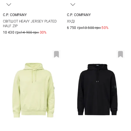
C.P. COMPANY
C.P. COMPANY
M
L
XL
XXL
S
M
L
XL
СВІТШОТ HEAVY JERSEY PLATED
ХУДІ
XXL
3XL
HALF ZIP
6 750 грн
13 500 грн
-50%
10 430 грн
14 900 грн
-30%