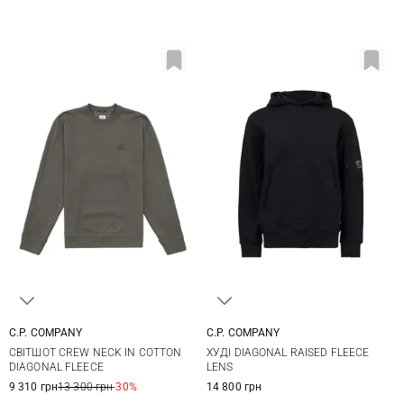
C.P. COMPANY
C.P. COMPANY
M
L
XL
XXL
S
M
L
XL
СВІТШОТ CREW NECK IN COTTON
ХУДІ DIAGONAL RAISED FLEECE
XXL
DIAGONAL FLEECE
LENS
9 310 грн
13 300 грн
-30%
14 800 грн