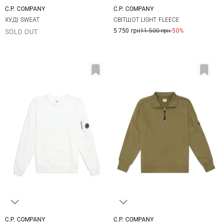
C.P. COMPANY
C.P. COMPANY
XS
S
M
L
XS
S
M
L
ХУДІ SWEAT
СВІТШОТ LIGHT FLEECE
3XL
XL
XXL
3XL
5 750 грн
11 500 грн
-50%
SOLD OUT
C.P. COMPANY
C.P. COMPANY