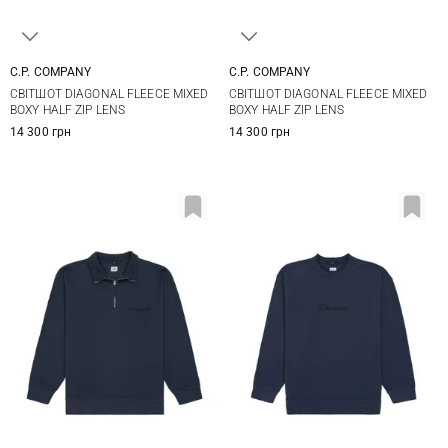
C.P. COMPANY
C.P. COMPANY
M
L
XL
XXL
M
L
XL
СВІТШОТ DIAGONAL FLEECE MIXED
СВІТШОТ DIAGONAL FLEECE MIXED
BOXY HALF ZIP LENS
BOXY HALF ZIP LENS
14 300 грн
14 300 грн