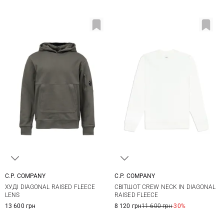
C.P. COMPANY
C.P. COMPANY
S
M
L
XL
M
L
XL
ХУДІ DIAGONAL RAISED FLEECE
СВІТШОТ CREW NECK IN DIAGONAL
XXL
LENS
RAISED FLEECE
13 600 грн
8 120 грн
11 600 грн
-30%