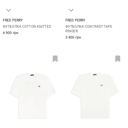
FRED PERRY
FRED PERRY
M
L
XL
XXL
M
L
XL
XXL
ФУТБОЛКА COTTON KNITTED
ФУТБОЛКА CONTRAST TAPE
3XL
RINGER
6 900 грн
3 400 грн