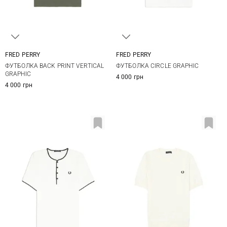
FRED PERRY
FRED PERRY
S
M
L
XL
S
M
L
XL
ФУТБОЛКА BACK PRINT VERTICAL
ФУТБОЛКА CIRCLE GRAPHIC
XXL
GRAPHIC
4 000 грн
4 000 грн