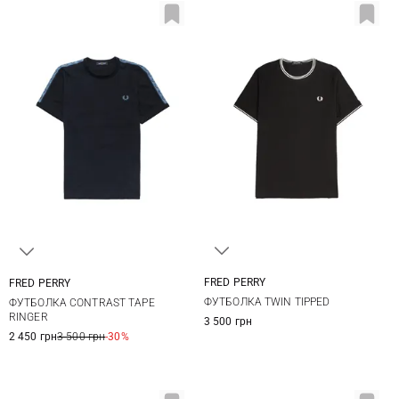
FRED PERRY
FRED PERRY
S
M
L
XL
S
M
L
XL
ФУТБОЛКА TWIN TIPPED
ФУТБОЛКА CONTRAST TAPE
XXL
XXL
RINGER
3 500 грн
2 450 грн
3 500 грн
-30%