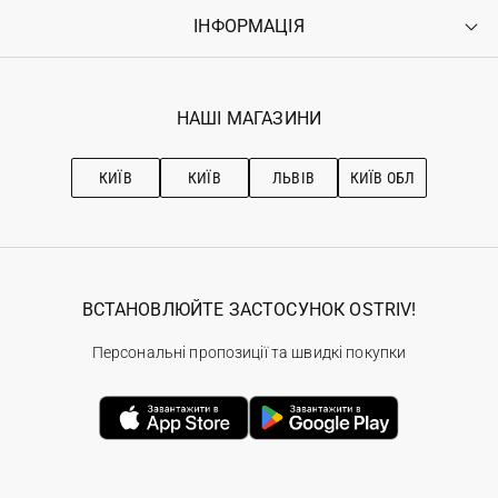
Оплата
ІНФОРМАЦІЯ
Увійти
Повернення
Реєстрація
Гарантія
Мої замовлення
Програма лояльності
Вакансії
Обране
Наші магазини
НАШІ МАГАЗИНИ
Ostriv Club+
Про OSTRIV
Підписка на новини
Рекомендації з догляду
КИЇВ
КИЇВ
ЛЬВІВ
КИЇВ ОБЛ
ВСТАНОВЛЮЙТЕ ЗАСТОСУНОК OSTRIV!
Персональні пропозиції та швидкі покупки