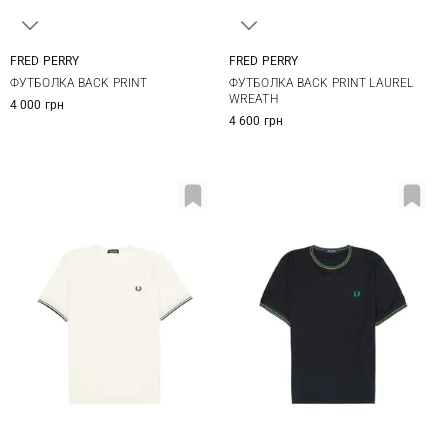
FRED PERRY
FRED PERRY
S
M
L
XL
S
M
L
XL
ФУТБОЛКА BACK PRINT
ФУТБОЛКА BACK PRINT LAUREL
XXL
WREATH
4 000 грн
4 600 грн