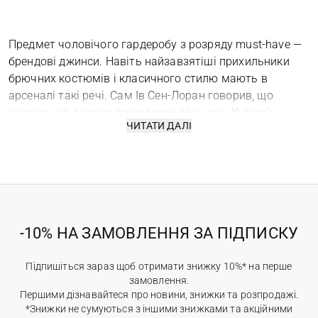
Предмет чоловічого гардеробу з розряду must-have —
брендові джинси. Навіть найзавзятіші прихильники
брючних костюмів і класичного стилю мають в
арсеналі такі речі. Сам Ів Сен-Лоран говорив, що
шкодує, що джинси придумали до нього. Кутюр’є
ЧИТАТИ ДАЛІ
трактував їх як елемент повсякденного стилю,
водночас підкреслюючи витончену вишуканість
виробів. Зараз модні чоловічі джинси — невід'ємний
атрибут колекцій багатьох топових брендів. Це той
одяг, який з року в рік трансформується,
вдосконалюється і не втрачає своєї актуальності.
-10% НА ЗАМОВЛЕННЯ ЗА ПІДПИСКУ
Види і особливості чоловічих джинсів
Підпишіться зараз щоб отримати знижку 10%* на перше
замовлення.
Джинси — споконвічно створювали в США, як робочий
Першими дізнавайтеся про новини, знижки та розпродажі.
одяг для чоловіків. Через роки виробники стали
*Знижки не сумуються з іншими знижками та акційними