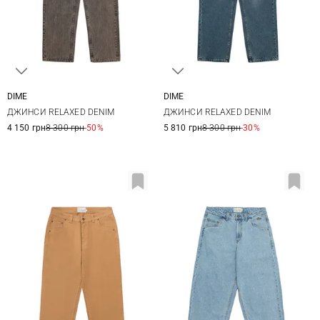
DIME
DIME
28
30
32
34
28
30
32
34
ДЖИНСИ RELAXED DENIM
ДЖИНСИ RELAXED DENIM
36
4 150 грн
8 300 грн
-50%
5 810 грн
8 300 грн
-30%