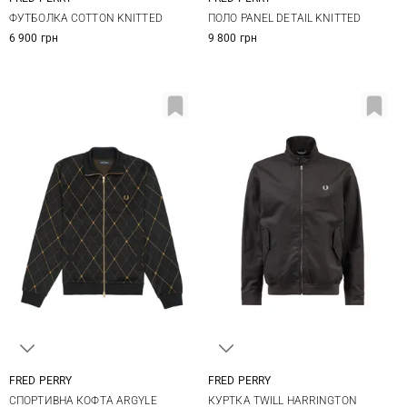
M
L
XL
XXL
M
L
XL
ФУТБОЛКА COTTON KNITTED
ПОЛО PANEL DETAIL KNITTED
6 900 грн
9 800 грн
FRED PERRY
FRED PERRY
M
L
XL
M
L
XL
XXL
СПОРТИВНА КОФТА ARGYLE
КУРТКА TWILL HARRINGTON