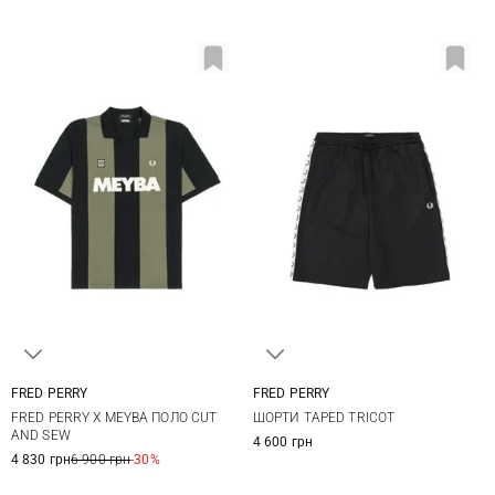
FRED PERRY
FRED PERRY
M
L
XL
S
M
L
XL
FRED PERRY Х MEYBA ПОЛО CUT
ШОРТИ TAPED TRICOT
XXL
AND SEW
4 600 грн
4 830 грн
6 900 грн
-30%