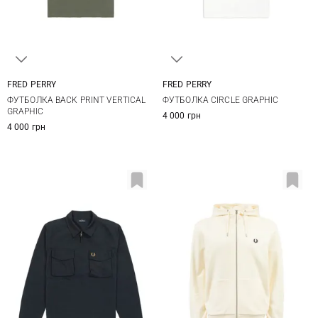
FRED PERRY
FRED PERRY
S
M
L
XL
S
M
L
XL
ФУТБОЛКА BACK PRINT VERTICAL
ФУТБОЛКА CIRCLE GRAPHIC
XXL
GRAPHIC
4 000 грн
4 000 грн