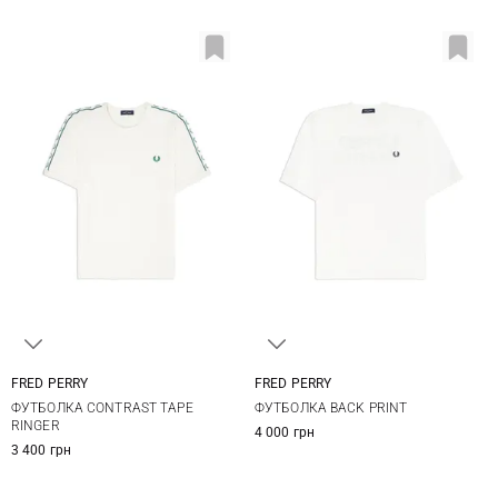
FRED PERRY
FRED PERRY
M
L
XL
XXL
S
M
L
XL
ФУТБОЛКА CONTRAST TAPE
ФУТБОЛКА BACK PRINT
3XL
RINGER
4 000 грн
3 400 грн