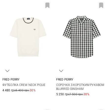
FRED PERRY
FRED PERRY
M
L
XL
XXL
M
L
XL
XXL
ФУТБОЛКА CREW NECK PIQUE
СОРОЧКА З КОРОТКИМ РУКАВОМ
BLURRED GINGHAM
4 480 грн
6 400 грн
-30%
5 250 грн
7 500 грн
-30%