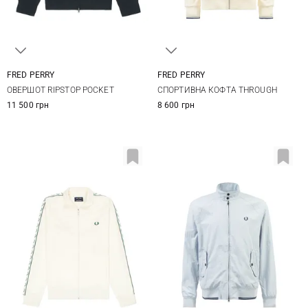
FRED PERRY
FRED PERRY
S
M
L
XL
S
M
L
XL
ОВЕРШОТ RIPSTOP POCKET
CПОРТИВНА КОФТА THROUGH
XXL
XXL
11 500 грн
8 600 грн