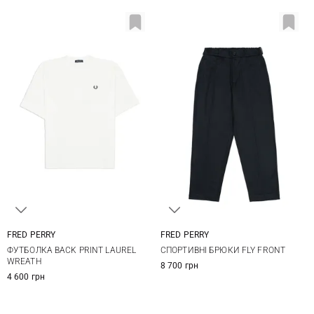
FRED PERRY
FRED PERRY
S
M
L
XL
M
L
XL
XXL
ФУТБОЛКА BACK PRINT LAUREL
СПОРТИВНІ БРЮКИ FLY FRONT
XXL
WREATH
8 700 грн
4 600 грн