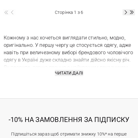
Сторінка
1
з 6
Кожному з нас хочеться виглядати стильно, модно,
оригінально. У першу чергу це стосується одягу, адже
навіть при величезному виборі брендового чоловічого
одягу в Україні дуже складно знайти дійсно якісну річ.
Як правило, перша прання є найкращим показником
ЧИТАТИ ДАЛІ
якості купленого реглана або сорочки.
Інтернет-магазин чоловічого брендового одягу
«Острів» пропонує виключно якісну продукцію від
всесвітньо відомих зарубіжних виробників, які
зарекомендували себе з позитивної сторони.
Віртуальна вітрина нашого магазину регулярно
-10% НА ЗАМОВЛЕННЯ ЗА ПІДПИСКУ
оновлюється новими моделями. Ми добре знаємо і
розбираємося в перевагах наших покупців, і тому
готові запропонувати вам тільки найкращу в Україні
Підпишіться зараз щоб отримати знижку 10%* на перше