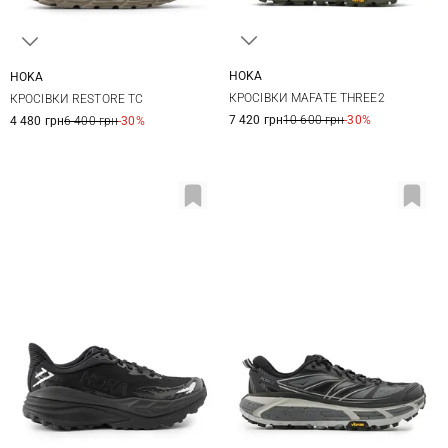
HOKA
HOKA
8 US
8,5 US
9 US
9,5 US
7 US
8 US
9 US
10 US
КРОСІВКИ MAFATE THREE2
КРОСІВКИ RESTORE TC
10 US
10,5 US
11 US
11 US
12 US
7 420 грн
10 600 грн
-30%
4 480 грн
6 400 грн
-30%