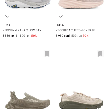
HOKA
HOKA
8 US
8,5 US
9 US
9,5 US
8,5 US
9 US
9,5 US
10 US
КРОСІВКИ KAHA 2 LOW GTX
КРОСІВКИ CLIFTON ONE9 BP
10 US
10,5 US
11 US
10,5 US
11 US
12 US
5 550 грн
11 100 грн
-50%
5 950 грн
8 500 грн
-30%