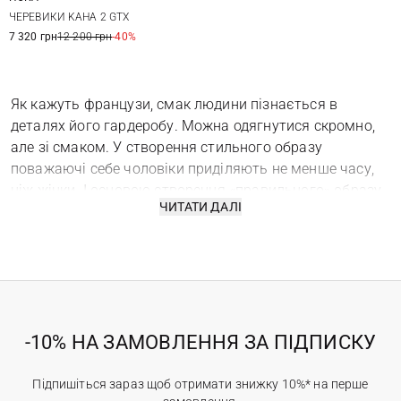
8,5 US
9 US
9,5 US
10 US
ЧЕРЕВИКИ KAHA 2 GTX
10,5 US
11 US
11,5 US
12 US
7 320 грн
12 200 грн
-40%
Як кажуть французи, смак людини пізнається в
деталях його гардеробу. Можна одягнутися скромно,
але зі смаком. У створення стильного образу
поважаючі себе чоловіки приділяють не менше часу,
ніж жінки. І основою створення «правильного» образу
ЧИТАТИ ДАЛІ
чоловіка вважається стильна, а головне – якісна
брендове взуття чоловіче! Добре начищені чоловічі
черевики в класичному стилі – можуть гідно
презентувати свого господаря діловим партнерам,
зручні кросівки – зробити спортивні заняття або
тренування більш легкими і приємними, ну а стильні
-10% НА ЗАМОВЛЕННЯ ЗА ПІДПИСКУ
чоловічі пляжні сандалі – правильно доповнити образ
«привабливого мачо». Зустрічайте, брендовий
чоловічий взуття в Києві в магазині Ostriv!
Підпишіться зараз щоб отримати знижку 10%* на перше