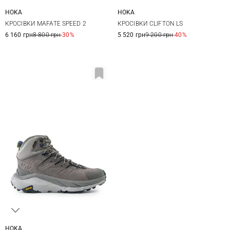
HOKA
HOKA
8 US
8,5 US
9 US
9,5 US
8 US
8,5 US
9 US
9,5 US
КРОСІВКИ MAFATE SPEED 2
КРОСІВКИ CLIFTON LS
10 US
10,5 US
11 US
12 US
10 US
10,5 US
11 US
6 160 грн
8 800 грн
-30%
5 520 грн
9 200 грн
-40%
HOKA