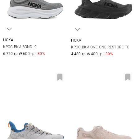
HOKA
HOKA
8,5 US
9 US
9,5 US
10 US
9 US
10 US
11 US
12 US
КРОСІВКИ BONDI 9
КРОСІВКИ ONE ONE RESTORE TC
10,5 US
11 US
11,5 US
13 US
6 720 грн
9 600 грн
-30%
4 480 грн
6 400 грн
-30%