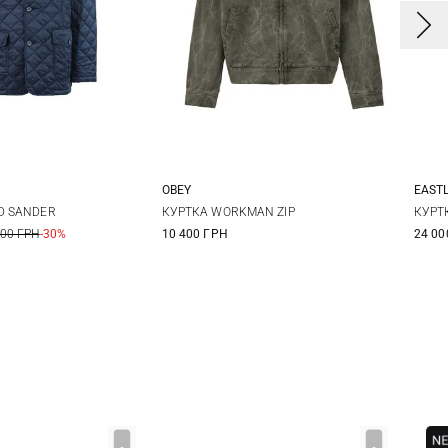
OBEY
EAST
M
L
XL
M
L
XL
D SANDER
КУРТКА WORKMAN ZIP
КУРТ
400 ГРН
-30%
10 400 ГРН
24 00
XL