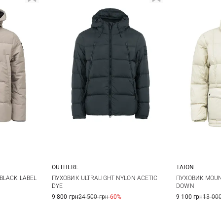
OUTHERE
TAION
XL
XXL
M
L
XL
XXL
S
BLACK LABEL
ПУХОВИК ULTRALIGHT NYLON ACETIC
ПУХОВИК MOUN
DYE
DOWN
9 800 грн
24 500 грн
-60%
9 100 грн
13 000