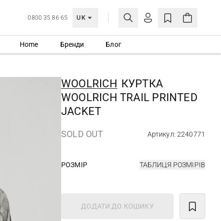
UK
0800 35 86 65
Home
Бренди
Блог
МОЯ ОБЛІКІВКА
УВІЙТИ
WOOLRICH
КУРТКА
Ще не зареєстровані?
WOOLRICH TRAIL PRINTED
СТВОРИТИ ОБЛІКІВКУ
JACKET
SOLD OUT
Артикул: 2240771
РОЗМІР
ТАБЛИЦЯ РОЗМІРІВ
ДОДАТИ ДО КОШИКУ