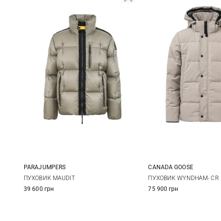
PARAJUMPERS
CANADA GOOSE
M
L
XL
M
L
ПУХОВИК MAUDIT
ПУХОВИК WYNDHAM- CR 
39 600 грн
75 900 грн