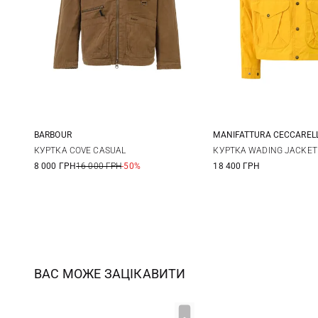
BARBOUR
MANIFATTURA CECCARELL
M
L
XL
40
42
КУРТКА COVE CASUAL
КУРТКА WADING JACKET
8 000 ГРН
16 000 ГРН
-50%
18 400 ГРН
ВАС МОЖЕ ЗАЦІКАВИТИ