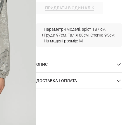
ПРИДБАТИ В ОДИН КЛІК
Параметри моделі: зріст 187 см.
Груди 97см. Талія 80см. Стегна 95см;
На моделі розмір: М
ОПИС
ДОСТАВКА І ОПЛАТА