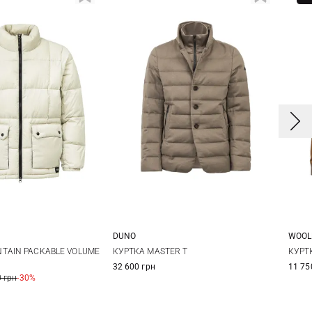
DUNO
WOOL
M
L
48
50
52
54
L
TAIN PACKABLE VOLUME
КУРТКА MASTER T
КУРТ
32 600 грн
11 75
56
 грн
-30%