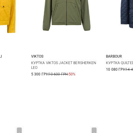
I
VIKTOS
BARBOUR
S
M
L
XL
S
КУРТКА VIKTOS JACKET BERSHERKEN
КУРТКА QUILTE
LEO
10 080 ГРН
14 
XXL
XXL
3
5 300 ГРН
10 600 ГРН
-50%