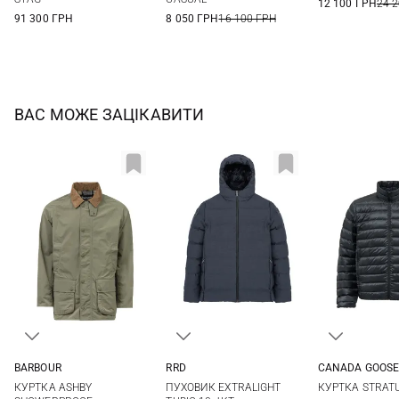
12 100 ГРН
24 
91 300 ГРН
8 050 ГРН
16 100 ГРН
ВАС МОЖЕ ЗАЦІКАВИТИ
RRD
BARBOUR
CANADA GOOS
48
50
52
54
M
L
XL
XXL
M
L
ПУХОВИК EXTRALIGHT
КУРТКА ASHBY
КУРТКА STRAT
56