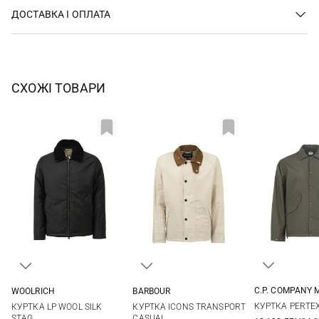
ДОСТАВКА І ОПЛАТА
СХОЖІ ТОВАРИ
C.P. COMPANY 
WOOLRICH
BARBOUR
M
L
M
L
XL
XXL
M
L
XL
XXL
КУРТКА PERTE
КУРТКА LP WOOL SILK
КУРТКА ICONS TRANSPORT
3XL
STAG
CASUAL