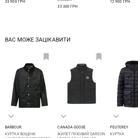
33 900 ГРН
12 900 ГРН
33 300 ГРН
ВАС МОЖЕ ЗАЦІКАВИТИ
CANADA GOOSE
BARBOUR
PEUTEREY
M
L
XL
XXL
S
M
L
XL
M
XL
ЖИЛЕТ ПУХОВИЙ GARSON
КУРТКА ВОЩЕНА
КУРТКА
3XL
XXL