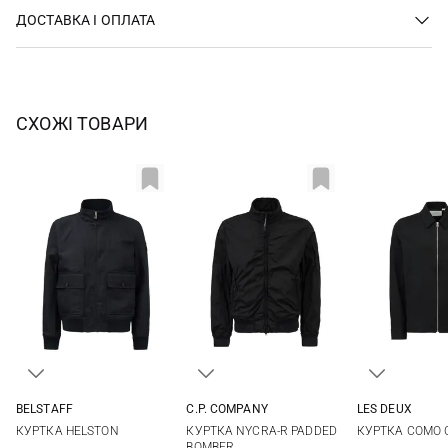
ДОСТАВКА І ОПЛАТА
СХОЖІ ТОВАРИ
BELSTAFF
C.P. COMPANY
LES DEUX
M
L
XL
XXL
M
L
XL
XXL
M
L
КУРТКА HELSTON
КУРТКА NYCRA-R PADDED
КУРТКА COMO 
BOMBER