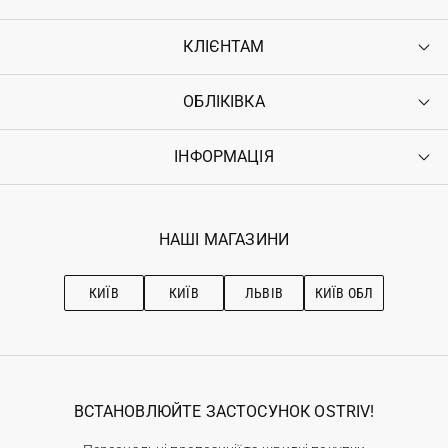
КЛІЄНТАМ
ОБЛІКІВКА
Контакти
Доставка
Оплата
ІНФОРМАЦІЯ
Увійти
Повернення
Реєстрація
Гарантія
Мої замовлення
Програма лояльності
Вакансії
Обране
Наші магазини
НАШІ МАГАЗИНИ
Ostriv Club+
Про OSTRIV
Підписка на новини
Рекомендації з догляду
КИЇВ
КИЇВ
ЛЬВІВ
КИЇВ ОБЛ
ВСТАНОВЛЮЙТЕ ЗАСТОСУНОК OSTRIV!