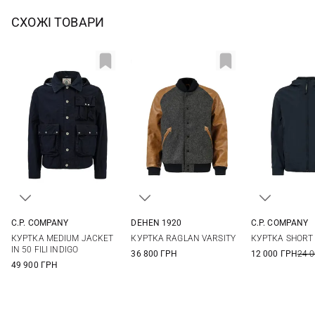
СХОЖІ ТОВАРИ
C.P. COMPANY
DEHEN 1920
C.P. COMPANY
M
L
XL
M
L
XL
XXL
44
46
КУРТКА MEDIUM JACKET
КУРТКА RAGLAN VARSITY
КУРТКА SHORT
52
54
IN 50 FILI INDIGO
36 800 ГРН
12 000 ГРН
24 
49 900 ГРН