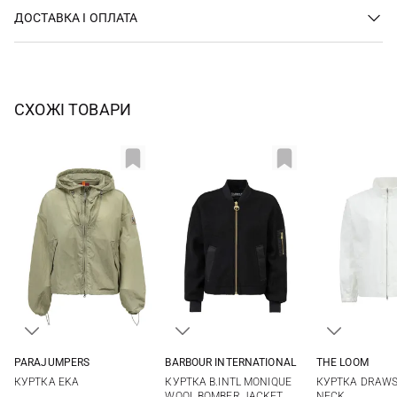
ДОСТАВКА І ОПЛАТА
СХОЖІ ТОВАРИ
PARAJUMPERS
BARBOUR INTERNATIONAL
THE LOOM
XS
S
M
L
8
10
12
S
M
КУРТКА EKA
КУРТКА B.INTL MONIQUE
КУРТКА DRAWS
WOOL BOMBER JACKET
NECK