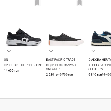
DIADORA HERIT
ON
EAST PACIFIC TRADE
7 UK
7,5 UK
43
44
44,5
45
41
42
43
44
КРОСІВКИ CON
КРОСІВКИ THE ROGER PRO
КЕДИ DECK CANVAS
9 UK
9,5 UK
1
47
47,5
45
SUEDE SW
SNEAKER
14 600 грн
12 UK
6 840 грн
11 400
2 280 грн
5 700 грн