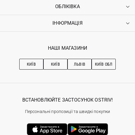
ОБЛІКІВКА
Контакти
Доставка
Оплата
ІНФОРМАЦІЯ
Увійти
Повернення
Реєстрація
Гарантія
Мої замовлення
Програма лояльності
Вакансії
Обране
Наші магазини
НАШІ МАГАЗИНИ
Ostriv Club+
Про OSTRIV
Підписка на новини
Рекомендації з догляду
КИЇВ
КИЇВ
ЛЬВІВ
КИЇВ ОБЛ
ВСТАНОВЛЮЙТЕ ЗАСТОСУНОК OSTRIV!
Персональні пропозиції та швидкі покупки