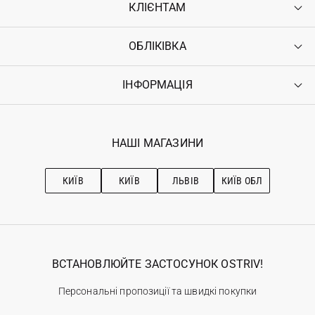
КЛІЄНТАМ
ОБЛІКІВКА
Контакти
Доставка
Оплата
ІНФОРМАЦІЯ
Увійти
Повернення
Реєстрація
Гарантія
Мої замовлення
Програма лояльності
Вакансії
Обране
Наші магазини
НАШІ МАГАЗИНИ
Ostriv Club+
Про OSTRIV
Підписка на новини
Рекомендації з догляду
КИЇВ
КИЇВ
ЛЬВІВ
КИЇВ ОБЛ
ВСТАНОВЛЮЙТЕ ЗАСТОСУНОК OSTRIV!
Персональні пропозиції та швидкі покупки