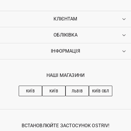
КЛІЄНТАМ
ОБЛІКІВКА
Контакти
Доставка
Оплата
ІНФОРМАЦІЯ
Увійти
Повернення
Реєстрація
Гарантія
Мої замовлення
Програма лояльності
Вакансії
Обране
Наші магазини
НАШІ МАГАЗИНИ
Ostriv Club+
Про OSTRIV
Підписка на новини
Рекомендації з догляду
КИЇВ
КИЇВ
ЛЬВІВ
КИЇВ ОБЛ
ВСТАНОВЛЮЙТЕ ЗАСТОСУНОК OSTRIV!