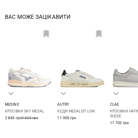
ВАС МОЖЕ ЗАЦІКАВИТИ
MIZUNO
AUTRY
CLAE
8,5 UK
9 UK
9,5 UK
10 UK
40
41
42
43
8 US
8,5 US
КРОСІВКИ SKY MEDAL
КЕДИ MEDALIST LOW
КРОСІВКИ HAY
10,5 UK
11 UK
44
45
46
10 US
10,5 US
SUEDE
3 840 грн
9 600 грн
11 900 грн
12 US
11 700 грн