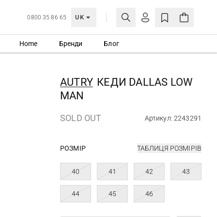
UK
0800 35 86 65
Home
Бренди
Блог
МОЯ ОБЛІКІВКА
УВІЙТИ
AUTRY
КЕДИ DALLAS LOW
Ще не зареєстровані?
MAN
СТВОРИТИ ОБЛІКІВКУ
SOLD OUT
Артикул: 2243291
РОЗМІР
ТАБЛИЦЯ РОЗМІРІВ
40
41
42
43
44
45
46