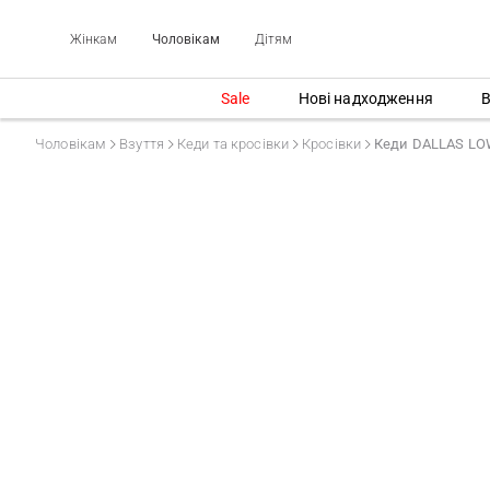
Жінкам
Чоловікам
Дітям
Sale
Нові надходження
В
Чоловікам
Взуття
Кеди та кросівки
Кросівки
Кеди DALLAS L