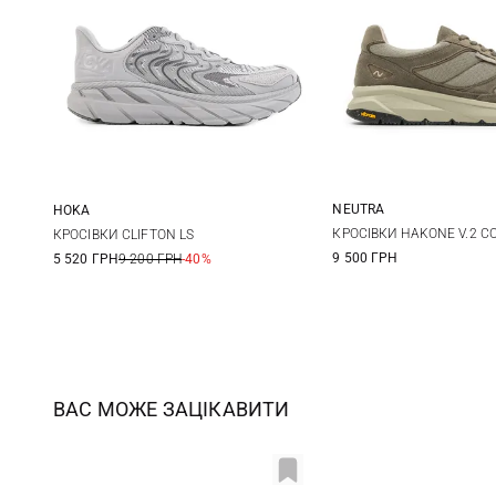
NEUTRA
HOKA
40
41
8 US
8,5 US
9 US
9,5 US
КРОСІВКИ HAKONE V.2 
КРОСІВКИ CLIFTON LS
9 500 ГРН
5 520 ГРН
9 200 ГРН
-40%
10 US
10,5 US
11 US
44
45
ВАС МОЖЕ ЗАЦІКАВИТИ