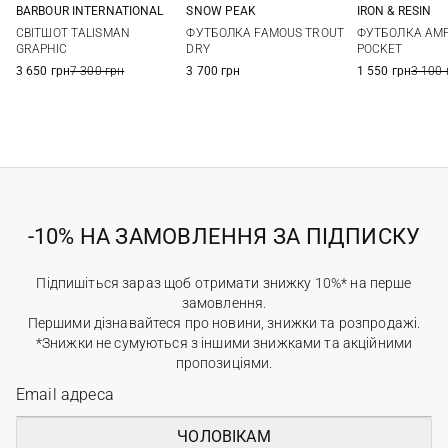
BARBOUR INTERNATIONAL
SNOW PEAK
IRON & RESIN
M
L
XL
XXL
M
L
XL
XXL
S
M
СВІТШОТ TALISMAN
ФУТБОЛКА FAMOUS TROUT
ФУТБОЛКА AMP
GRAPHIC
DRY
POCKET
3 650 грн
7 300 грн
3 700 грн
1 550 грн
3 100 
-10% НА ЗАМОВЛЕННЯ ЗА ПІДПИСКУ
Підпишіться зараз щоб отримати знижку 10%* на перше
замовлення.
Першими дізнавайтеся про новини, знижки та розпродажі.
*Знижки не сумуються з іншими знижками та акційними
пропозиціями.
ЧОЛОВІКАМ