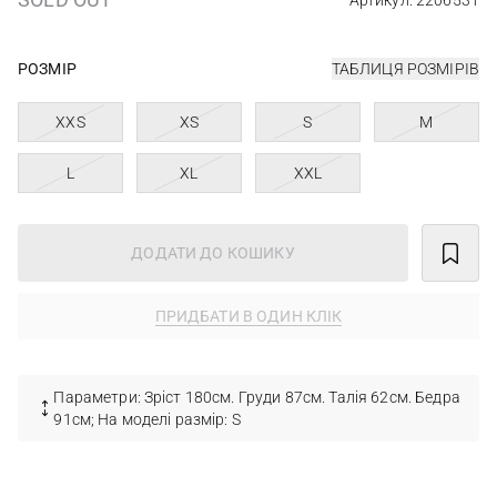
Артикул: 2206531
РОЗМІР
ТАБЛИЦЯ РОЗМІРІВ
XXS
XS
S
M
L
XL
XXL
ДОДАТИ ДО КОШИКУ
ПРИДБАТИ В ОДИН КЛІК
Параметри: Зріст 180см. Груди 87см. Талія 62см. Бедра
91см; На моделі размір: S