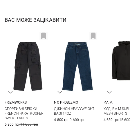
ВАС МОЖЕ ЗАЦІКАВИТИ
FRIZMWORKS
NO PROBLEMO
P.A.M.
M
L
XL
XXL
30
32
34
36
M
L
СПОРТИВНІ БРЮКИ
ДЖИНСИ HEAVYWEIGHT
ХУДІ P.A.M SUB
FRENCH PARATROOPER
BAGI 14OZ
MESH SHORTS
SWEAT PANTS
4 800 грн
9 600 грн
4 680 грн
15 600
5 800 грн
11 600 грн