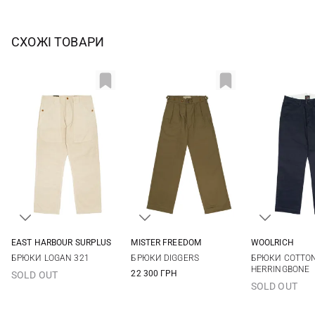
СХОЖІ ТОВАРИ
EAST HARBOUR SURPLUS
MISTER FREEDOM
WOOLRICH
48
50
52
54
32
33
34
36
34
БРЮКИ LOGAN 321
БРЮКИ DIGGERS
БРЮКИ COTTO
38
HERRINGBONE
22 300 ГРН
SOLD OUT
SOLD OUT