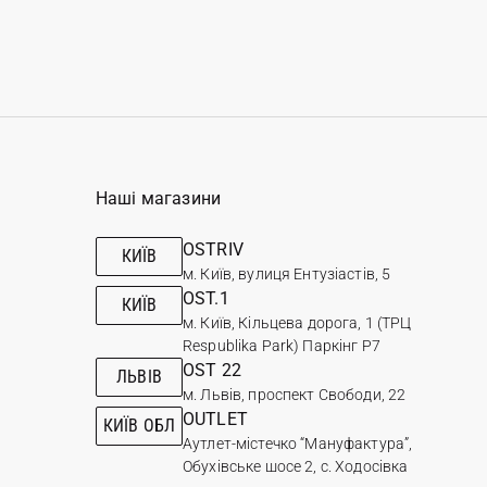
Наші магазини
OSTRIV
КИЇВ
м. Київ, вулиця Ентузіастів, 5
OST.1
КИЇВ
м. Київ, Кільцева дорога, 1 (ТРЦ
Respublika Park) Паркінг Р7
OST 22
ЛЬВІВ
м. Львів, проспект Свободи, 22
OUTLET
КИЇВ ОБЛ
Аутлет-містечко “Мануфактура”,
Обухівське шосе 2, с. Ходосівка