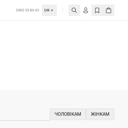
UK
0800 35 86 65
МОЯ ОБЛІКІВКА
УВІЙТИ
Ще не зареєстровані?
СТВОРИТИ ОБЛІКІВКУ
ЧОЛОВІКАМ
ЖІНКАМ