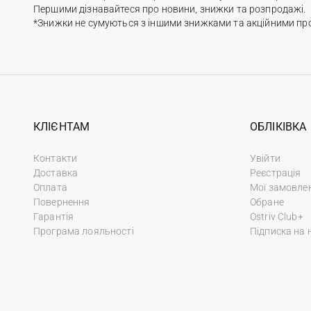
Першими дізнавайтеся про новини, знижки та розпродажі.
*Знижки не сумуються з іншими знижками та акційними пр
КЛІЄНТАМ
ОБЛІКІВКА
Контакти
Увійти
Доставка
Реєстрація
Оплата
Мої замовле
Повернення
Обране
Гарантія
Ostriv Club+
Програма лояльності
Підписка на 