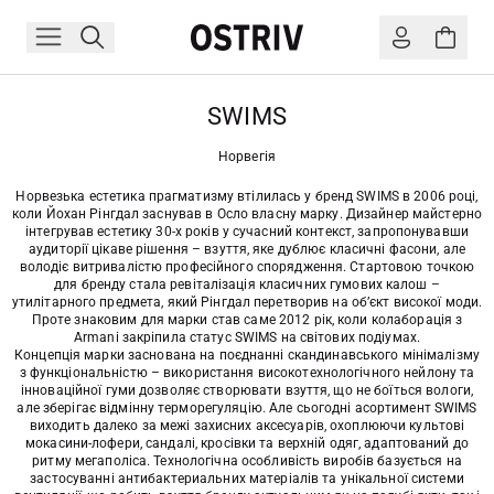
SWIMS
Норвегія
Норвезька естетика прагматизму втілилась у бренд SWIMS в 2006 році,
коли Йохан Рінгдал заснував в Осло власну марку. Дизайнер майстерно
інтегрував естетику 30-х років у сучасний контекст, запропонувавши
аудиторії цікаве рішення – взуття, яке дублює класичні фасони, але
володіє витривалістю професійного спорядження. Стартовою точкою
для бренду стала ревіталізація класичних гумових калош –
утилітарного предмета, який Рінгдал перетворив на об’єкт високої моди.
Проте знаковим для марки став саме 2012 рік, коли колаборація з
Armani закріпила статус SWIMS на світових подіумах.
Концепція марки заснована на поєднанні скандинавського мінімалізму
з функціональністю – використання високотехнологічного нейлону та
інноваційної гуми дозволяє створювати взуття, що не боїться вологи,
але зберігає відмінну терморегуляцію. Але сьогодні асортимент SWIMS
виходить далеко за межі захисних аксесуарів, охоплюючи культові
мокасини-лофери, сандалі, кросівки та верхній одяг, адаптований до
ритму мегаполіса. Технологічна особливість виробів базується на
застосуванні антибактериальних матеріалів та унікальної системи