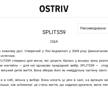
Рекомендоване
SPLITS59
США
в кожному русі. Створений у Лос-Анджелесі у 2008 році Джонатано
-естетики.
LITS59 створено для жінок, які цінують баланс у всьому: вона розпо
 чи коктейль — для неї однаково природний вибір. SPLITS59 — спор
 міський ритм життя. Вона обирає його як невіддільну частину свого 
 в собі, вільна у виборі. Вона носить ці речі в залі, на вулицях м
льше, ніж activewear: це стиль життя, що надихає рухатися, жити легк