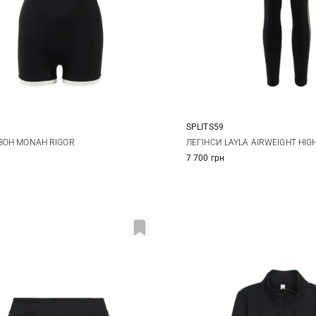
SPLITS59
S
M
XS
S
M
ЗОН MONAH RIGOR
ЛЕГІНСИ LAYLA AIRWEIGHT HIG
7 700 грн
XL