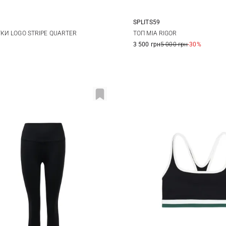
SPLITS59
One size
XS
S
M
КИ LOGO STRIPE QUARTER
ТОП MIA RIGOR
3 500 грн
5 000 грн
-30%