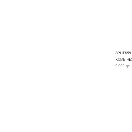
SPLITS59
XS
КОМБІНЕ
9 000 грн