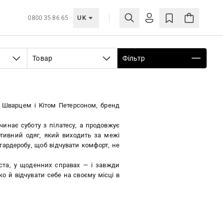
UK
0800 35 86 65
МОЯ ОБЛІКІВКА
Товар
Фільтр
УВІЙТИ
Ще не зареєстровані?
СТВОРИТИ ОБЛІКІВКУ
м Шварцем і Кітом Петерсоном, бренд
чинає суботу з пілатесу, а продовжує
тивний одяг, який виходить за межі
гардеробу, щоб відчувати комфорт, не
іста, у щоденних справах — і завжди
о й відчувати себе на своєму місці в