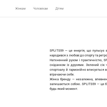
Жінкам
Чоловікам
Дітям
SPLITS59 — це енергія, що пульсує 
народився з любові до спорту та ретро
Натхненний рухом і практичністю, SP
сніданком із друзями. Зелений сік
спортзалу й гармонійно вписується в
втрачаючи себе.
Жінка бренду — незалежна, впевнена
залишається собою. SPLITS59 — це бі
будь-який момент.