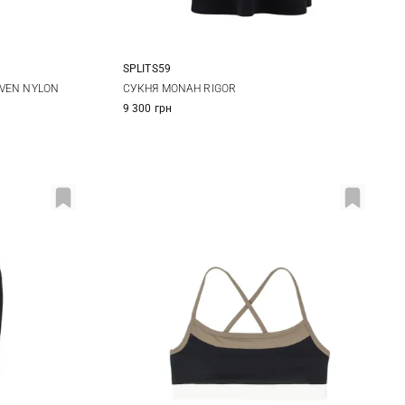
SPLITS59
L
XS
S
M
L
VEN NYLON
СУКНЯ MONAH RIGOR
9 300 грн