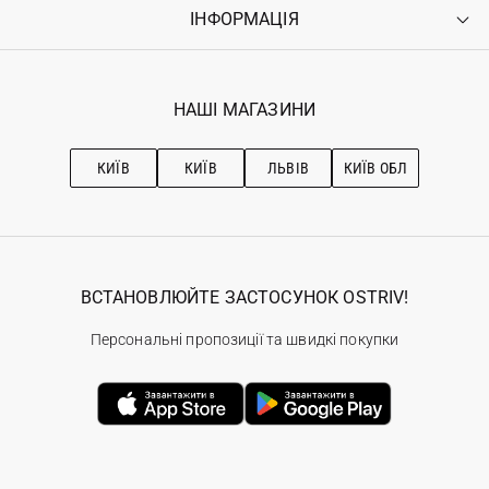
Оплата
ІНФОРМАЦІЯ
Увійти
Повернення
Реєстрація
Гарантія
Мої замовлення
Програма лояльності
Вакансії
Обране
Наші магазини
НАШІ МАГАЗИНИ
Ostriv Club+
Про OSTRIV
Підписка на новини
Рекомендації з догляду
КИЇВ
КИЇВ
ЛЬВІВ
КИЇВ ОБЛ
ВСТАНОВЛЮЙТЕ ЗАСТОСУНОК OSTRIV!
Персональні пропозиції та швидкі покупки