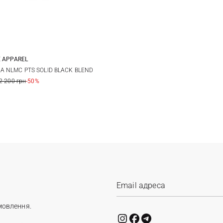
E APPAREL
L
XL
XXL
 NLMC PTS SOLID BLACK BLEND
2 200 грн
-50%
мовлення.