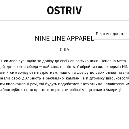
Рекомендоване
NINE LINE APPAREL
США
L символізує надію та довіру до своїх співвітчизників. Основна мета
ей, для яких свобода — найвища цінність. У збройних силах термін NIN
іній символізують патріотизм, надію та довіру до своїх співвітчизни
али свою діяльність з рекламної кампанії в підтримку військовослу
яти високоякісні речі, які будуть подобатися патріотично налаштован
ся благодійністю та прагне створювати робочі місця саме в Америці.