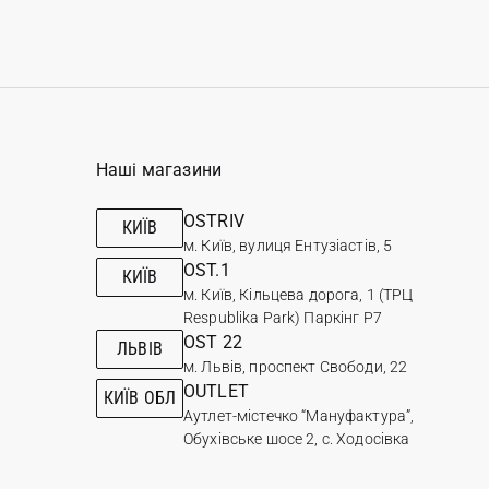
Наші магазини
OSTRIV
КИЇВ
м. Київ, вулиця Ентузіастів, 5
OST.1
КИЇВ
м. Київ, Кільцева дорога, 1 (ТРЦ
Respublika Park) Паркінг Р7
OST 22
ЛЬВІВ
м. Львів, проспект Свободи, 22
OUTLET
КИЇВ ОБЛ
Аутлет-містечко “Мануфактура”,
Обухівське шосе 2, с. Ходосівка