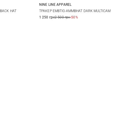
NINE LINE APPAREL
One size
 BACK HAT
ТРАКЕР EMBTIG-AMMBHAT DARK MULTICAM
1 250 грн
2 500 грн
-50%