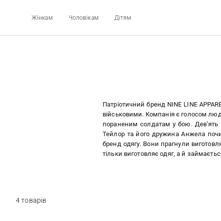
Жінкам
Чоловікам
Дітям
Патріотичний бренд NINE LINE APPARE
військовими. Компанія є голосом люд
пораненим солдатам у бою. Дев’ять л
Тейлор та його дружина Анжела почин
бренд одягу. Вони прагнули виготовл
тільки виготовляє одяг, а й займаєть
4 товарів