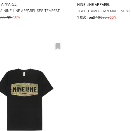
E APPAREL
NINE LINE APPAREL
L
XL
XXL
One size
 NINE LINE APPAREL SFG TEMPEST
ТРАКЕР AMERICAN MADE MESH
800 грн
-50%
1 050 грн
2 100 грн
-50%