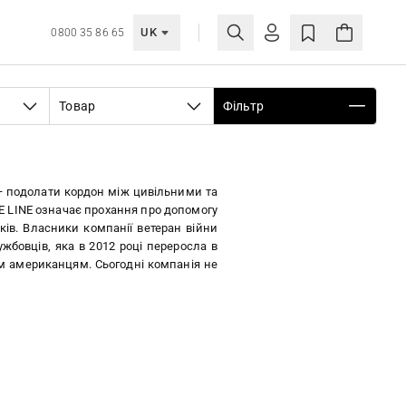
UK
0800 35 86 65
МОЯ ОБЛІКІВКА
Товар
Фільтр
УВІЙТИ
Ще не зареєстровані?
СТВОРИТИ ОБЛІКІВКУ
 — подолати кордон між цивільними та
E LINE означає прохання про допомогу
ків. Власники компанії ветеран війни
жбовців, яка в 2012 році переросла в
им американцям. Сьогодні компанія не