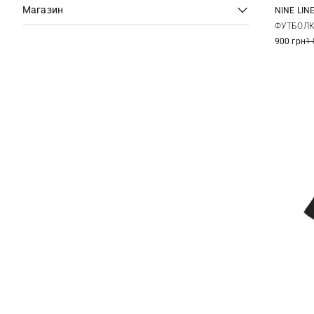
Магазин
NINE LIN
M
ФУТБОЛКА
900 грн
1 
3XL