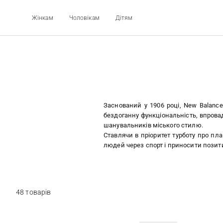
Жінкам
Чоловікам
Дітям
Заснований у 1906 році, New Balance 
бездоганну функціональність, впровад
шанувальників міського стилю.
Ставлячи в пріоритет турботу про пл
людей через спорт і приносити позит
48 товарів