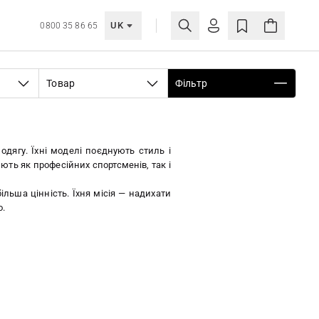
UK
0800 35 86 65
МОЯ ОБЛІКІВКА
Товар
Фільтр
УВІЙТИ
Ще не зареєстровані?
СТВОРИТИ ОБЛІКІВКУ
 одягу. Їхні моделі поєднують стиль і
ють як професійних спортсменів, так і
льша цінність. Їхня місія — надихати
о.