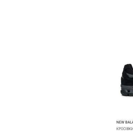
NEW BAL
8,5 US
КРОСІВК