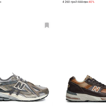
н
4 260 грн
7 100 грн
-40%
S
11 US
11,5 US
10 US
10,5 US
11 
12 US