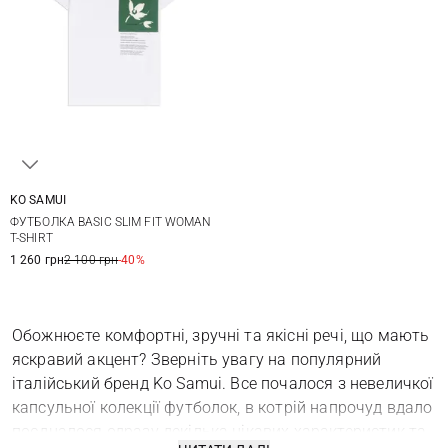
KO SAMUI
XS
S
M
L
ФУТБОЛКА BASIC SLIM FIT WOMAN
XL
T-SHIRT
1 260 грн
2 100 грн
-40%
Обожнюєте комфортні, зручні та якісні речі, що мають
яскравий акцент? Зверніть увагу на популярний
італійський бренд Ko Samui. Все почалося з невеличкої
капсульної колекції футболок, в котрій напрочуд вдало
поєдналося одразу декілька цікавих характеристик та