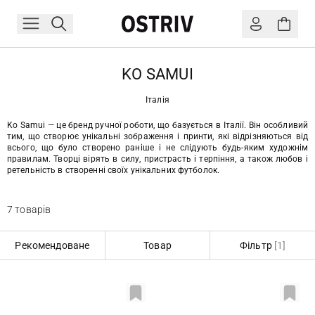
KO SAMUI
Італія
Ko Samui — це бренд ручної роботи, що базується в Італії. Він особливий
тим, що створює унікальні зображення і принти, які відрізняються від
всього, що було створено раніше і не слідують будь-яким художнім
правилам. Творці вірять в силу, пристрасть і терпіння, а також любов і
ретельність в створенні своїх унікальних футболок.
7 товарів
Рекомендоване
Товар
Фільтр
[1]