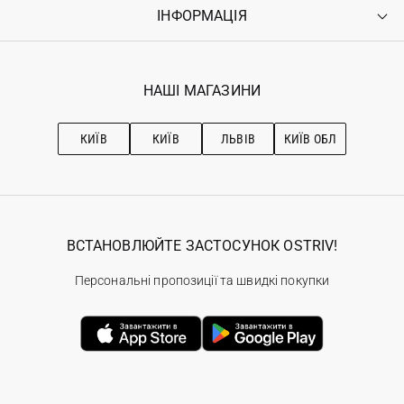
Оплата
ІНФОРМАЦІЯ
Увійти
Повернення
Реєстрація
Гарантія
Мої замовлення
Програма лояльності
Вакансії
Обране
Наші магазини
НАШІ МАГАЗИНИ
Ostriv Club+
Про OSTRIV
Підписка на новини
Рекомендації з догляду
КИЇВ
КИЇВ
ЛЬВІВ
КИЇВ ОБЛ
ВСТАНОВЛЮЙТЕ ЗАСТОСУНОК OSTRIV!
Персональні пропозиції та швидкі покупки