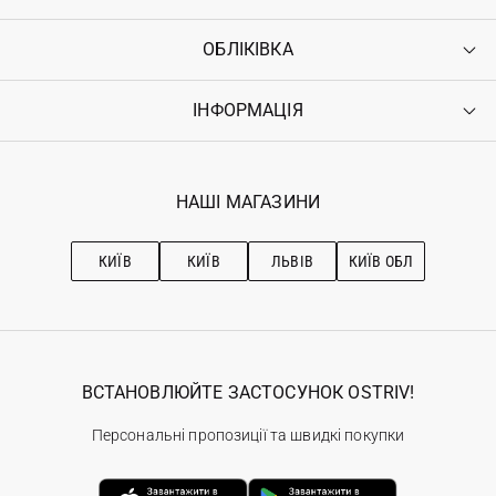
ОБЛІКІВКА
Контакти
Доставка
Оплата
ІНФОРМАЦІЯ
Увійти
Повернення
Реєстрація
Гарантія
Мої замовлення
Програма лояльності
Вакансії
Обране
Наші магазини
НАШІ МАГАЗИНИ
Ostriv Club+
Про OSTRIV
Підписка на новини
Рекомендації з догляду
КИЇВ
КИЇВ
ЛЬВІВ
КИЇВ ОБЛ
ВСТАНОВЛЮЙТЕ ЗАСТОСУНОК OSTRIV!
Персональні пропозиції та швидкі покупки