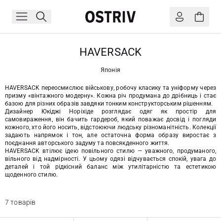
HAVERSACK
Японія
HAVERSACK переосмислює військову, робочу класику та уніформу через
призму «вінтажного модерну». Кожна річ продумана до дрібниць і стає
базою для різних образів завдяки тонким конструкторським рішенням.
Дизайнер Юкіджі Норіхіде розглядає одяг як простір для
самовираження, він бачить гардероб, який поважає досвід і погляди
кожного, хто його носить, відстоюючи людську різноманітність. Колекції
задають напрямок і тон, але остаточна форма образу виростає з
поєднання авторського задуму та повсякденного життя.
HAVERSACK втілює ідею повільного стилю — уважного, продуманого,
вільного від надмірності. У цьому одязі відчувається спокій, увага до
деталей і той рідкісний баланс між утилітарністю та естетикою
щоденного стилю.
7 товарів